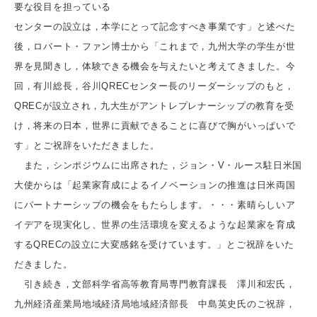
要な役目を担っている
センターの設立は，本学にとって記念すべき事業です」と述べた
後，ロバート・ファン博士から「これまで，九州大学の学生が世
界を見聞きし，体験できる機会を与えたいと考えてきました。今
回，有川総長，谷川QRECセンター長のリーダーシップのもと，
QRECが設立され，九大生がアントレプレナーシップの教育を受
け，将来の日本，世界に貢献できることに喜びで胸がいっぱいで
す」とご祝辞をいただきました。
また，シンポジウムに出席された，ジョン・V・ルース駐日米国
大使からは「起業家育成によるイノベーションの推進は日米両国
にパートナーシップの機会をもたらします。・・・素晴らしいア
イデアを現実化し、世界の生活環境を変えるような起業家を育成
するQRECの設立に大変感銘を受けています。」とご祝辞をいた
だきました。
引き続き，文部科学省高等教育局専門教育課長 澤川和宏氏，
九州経済産業局地域経済局地域経済部長 中島英史氏のご祝辞，