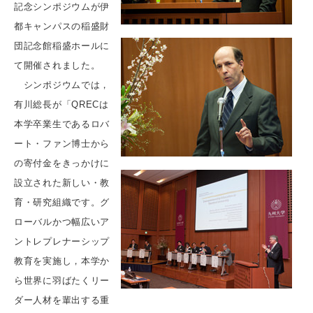
記念シンポジウムが伊
都キャンパスの稲盛財
団記念館稲盛ホールに
て開催されました。
シンポジウムでは，
有川総長が「QRECは
本学卒業生であるロバ
ート・ファン博士から
の寄付金をきっかけに
設立された新しい・教
育・研究組織です。グ
ローバルかつ幅広いア
ントレプレナーシップ
教育を実施し，本学か
ら世界に羽ばたくリー
ダー人材を輩出する重