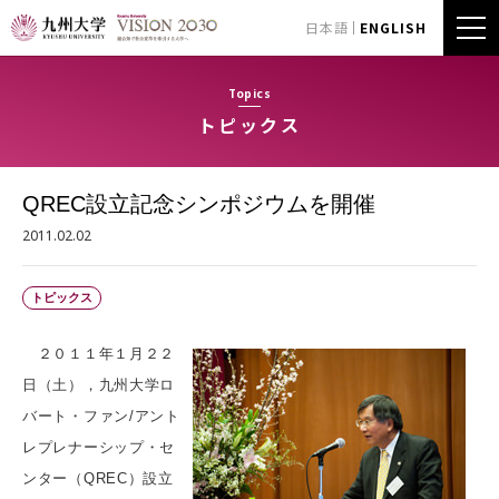
日本語
ENGLISH
Topics
トピックス
QREC設立記念シンポジウムを開催
2011.02.02
トピックス
２０１１年１月２２
日（土），九州大学ロ
バート・ファン/アント
レプレナーシップ・セ
ンター（QREC）設立