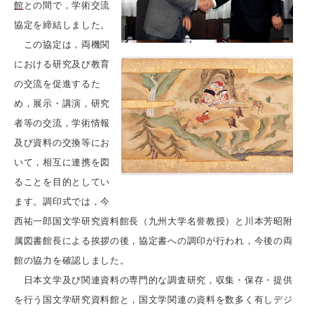
館
との間で，学術交流
協定を締結しました。
この協定は，両機関
における研究及び教育
の交流を促進するた
め，展示・講演，研究
者等の交流，学術情報
及び資料の交換等にお
いて，相互に連携を図
ることを目的としてい
ます。調印式では，今
西祐一郎国文学研究資料館長（九州大学名誉教授）と川本芳昭附
属図書館長による挨拶の後，協定書への調印が行われ，今後の両
館の協力を確認しました。
日本文学及び関連資料の専門的な調査研究，収集・保存・提供
を行う国文学研究資料館と，国文学関連の資料を数多く有しデジ