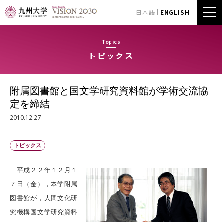
日本語
ENGLISH
Topics
トピックス
附属図書館と国文学研究資料館が学術交流協
定を締結
2010.12.27
トピックス
平成２２年１２月１
７日（金），本学
附属
図書館
が，
人間文化研
究機構国文学研究資料