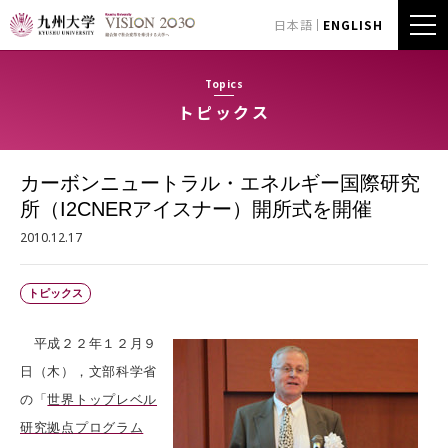
日本語
ENGLISH
Topics
トピックス
カーボンニュートラル・エネルギー国際研究
所（I2CNERアイスナー）開所式を開催
2010.12.17
トピックス
平成２２年１２月９
日（木），文部科学省
の「
世界トップレベル
研究拠点プログラム