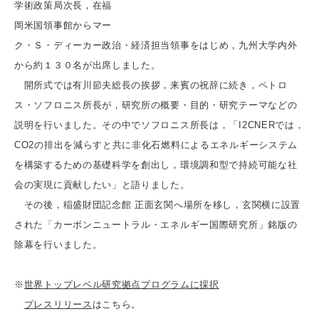
学術政策局次長，在福
岡米国領事館からマー
ク・Ｓ・ディーカー政治・経済担当領事をはじめ，九州大学内外
から約１３０名が出席しました。
開所式では有川節夫総長の挨拶，来賓の祝辞に続き，ペトロ
ス・ソフロニス所長が，研究所の概要・目的・研究テーマなどの
説明を行いました。その中でソフロニス所長は，「I2CNERでは，
CO2の排出を減らすと共に非化石燃料によるエネルギーシステム
を構築するための基礎科学を創出し，環境調和型で持続可能な社
会の実現に貢献したい」と語りました。
その後，稲盛財団記念館 正面玄関へ場所を移し，玄関横に設置
された「カーボンニュートラル・エネルギー国際研究所」銘版の
除幕を行いました。
※
世界トップレベル研究拠点プログラムに採択
プレスリリース
はこちら。