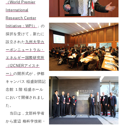
（World Premier
International
Research Center
Initiative：WPI）
」の
採択を受けて，新たに
設立された
九州大学カ
ーボンニュートラル・
エネルギー国際研究所
（I2CNERアイスナ
ー）
の開所式が，伊都
キャンパス 稲盛財団記
念館 １階 稲盛ホール
において開催されまし
た。
当日は，文部科学省
から渡辺 格科学技術・