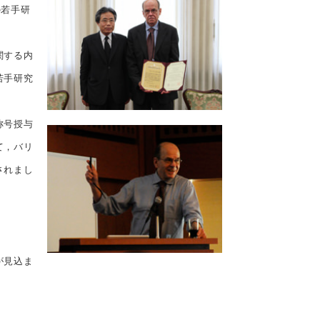
の若手研
関する内
若手研究
称号授与
て，バリ
されまし
が見込ま