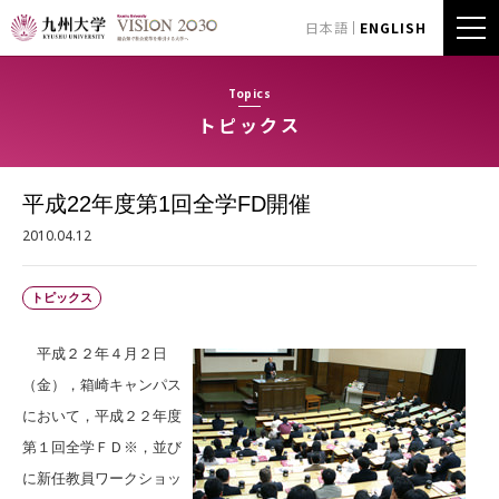
日本語
ENGLISH
Topics
トピックス
平成22年度第1回全学FD開催
2010.04.12
トピックス
平成２２年４月２日
（金），箱崎キャンパス
において，平成２２年度
第１回全学ＦＤ※，並び
に新任教員ワークショッ