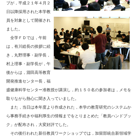
プが，平成２１年４月２
日以降採用された本学教
員を対象として開催され
ました。
全学ＦＤでは，午前
は，有川総長の挨拶に続
き，丸野理事・副学長，
村上理事・副学長が，午
後からは，淵田高等教育
開発推進センター長，福
盛健康科学センター准教授が講演し，約１５０名の参加者は，メモを
取りながら熱心に聞き入っていました。
また，当日は本年度より作成された，本学の教育研究のシステムか
ら事務手続きや福利厚生の情報までをとりまとめた「教員ハンドブッ
ク」が配布され，大変好評でした。
その後行われた新任教員ワークショップでは，加留部統合新領域学