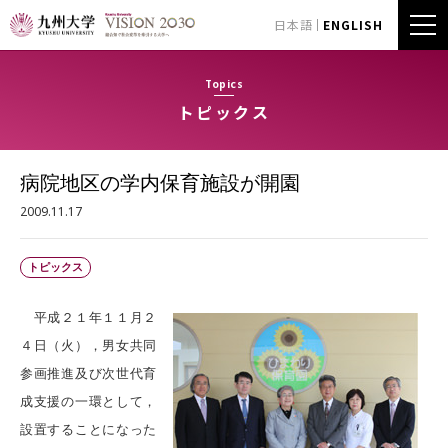
日本語
ENGLISH
Topics
トピックス
病院地区の学内保育施設が開園
2009.11.17
トピックス
平成２１年１１月２
４日（火），男女共同
参画推進及び次世代育
成支援の一環として，
設置することになった