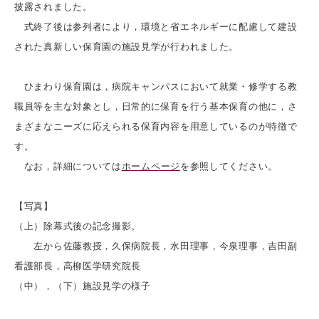
披露されました。
式終了後は参列者により，環境と省エネルギーに配慮して建設
された真新しい保育園の施設見学が行われました。
ひまわり保育園は，病院キャンパスにおいて就業・修学する教
職員等を主な対象とし，日常的に保育を行う基本保育の他に，さ
まざまなニーズに応えられる保育内容を用意しているのが特徴で
す。
なお，詳細については
ホームページ
を参照してください。
【写真】
（上）除幕式後の記念撮影。
左から佐藤教授，久保病院長，水田理事，今泉理事，吉田副
看護部長，高柳医学研究院長
（中），（下）施設見学の様子