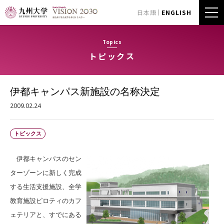
日本語
ENGLISH
Topics
トピックス
伊都キャンパス新施設の名称決定
2009.02.24
トピックス
伊都キャンパスのセン
ターゾーンに新しく完成
する生活支援施設、全学
教育施設ピロティのカフ
ェテリアと、すでにある