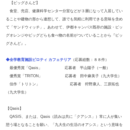
【ビッグさんど】
食堂、売店、健康科学センター分室などが３層になって入居してい
ることや建物の形から連想して、誰でも気軽に利用できる意味を含め
て「サンドウィッチ」。あわせて、伊都キャンパス既存の施設・ビッ
グオレンジやビッグどらも食べ物の名前がついていることから『ビッ
グさんど』。
◆全学教育施設ピロティ カフェテリア
（応募総数：８８件）
最優秀賞「Qasis」 応募者 平山陽子（一般）
優秀賞「TRITON」 応募者 田中麻美子（九大学生）
佳作「トリトン」 応募者 狩野康人、三原拓也
（九大学生）
【Qasis】
QASIS、または、Qasis（読みは共に「クアシス」）常に人が集い
憩う場となることを願い、「九大生の生活のオアシス」という意味を