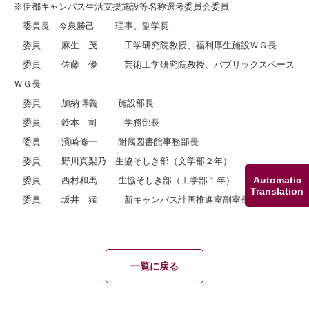
※伊都キャンパス生活支援施設等名称選考委員会委員
委員長 今泉勝己 理事、副学長
委員 麻生 茂 工学研究院教授、福利厚生施設ＷＧ長
委員 佐藤 優 芸術工学研究院教授、パブリックスペース
ＷＧ長
委員 加納博義 施設部長
委員 鈴本 司 学務部長
委員 濱崎修一 附属図書館事務部長
委員 野川真梨乃 生協そしき部（文学部２年）
Automatic
委員 西村和馬 生協そしき部（工学部１年）
Translation
委員 坂井 猛 新キャンパス計画推進室副室長・教授
一覧に戻る