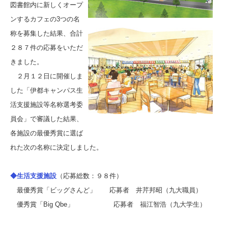
図書館内に新しくオープ
ンするカフェの3つの名
称を募集した結果、合計
２８７件の応募をいただ
きました。
２月１２日に開催しま
した「伊都キャンパス生
活支援施設等名称選考委
員会」で審議した結果、
各施設の最優秀賞に選ば
れた次の名称に決定しました。
◆生活支援施設
（応募総数：９８件）
最優秀賞「ビッグさんど」 応募者 井芹邦昭（九大職員）
優秀賞「Big Qbe」 応募者 福江智浩（九大学生）