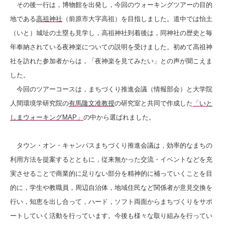
その後一行は，博物館を出発し，今回のウォーキングツアーの目的
地である
高祖神社
（前原市大字高祖）を目指しました。道中では怡土
（いと）城址の土塁も見学し，高祖神社到着後は，同神社の歴史と毎
年奉納されている夜神楽についての説明を受けました。初めて高祖神
社を訪れた参加者からは，「夜神楽を見てみたい」との声が聞こえま
した。
今回のツアーコースは，まちづくり推進会議（情報部会）と大学院
人間環境学研究院の
有馬隆文准教授
の研究室と共同で作成した
「いと
しまウォーキングMAP」
の中から選ばれました。
タウン・オン・キャンパスまちづくり推進会議は，効率的なまちの
利用方法を提案するとともに，従来無かった交流・イベントなどを充
実させることで商業的に足りない部分を精神的に補っていくことを目
的に，学生や教職員，周辺自治体，地域住民など関係者が意見交換を
行い，知恵を出し合って，ハード，ソフト両面からまちづくりをサポ
ートしていく活動を行っています。今後も様々な取り組みを行ってい