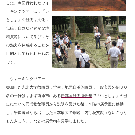
した。今回行われたウォ
ーキングツアーは，「い
としま」の歴史，文化，
伝統，自然など豊かな地
域資源について学び，そ
の魅力を体感することを
目的として行われたもの
です。
ウォーキングツアーに
参加した九州大学教職員，学生，地元自治体職員，一般市民の約３０
名の一行は，まず前原市にある
伊都国歴史博物館
で「いとしま」の歴
史について同博物館職員から説明を受けた後，１階の展示室に移動
し，平原遺跡から出土した日本最大の銅鏡「内行花文鏡（ないこうか
もんきょう）」などの展示物を見学しました。