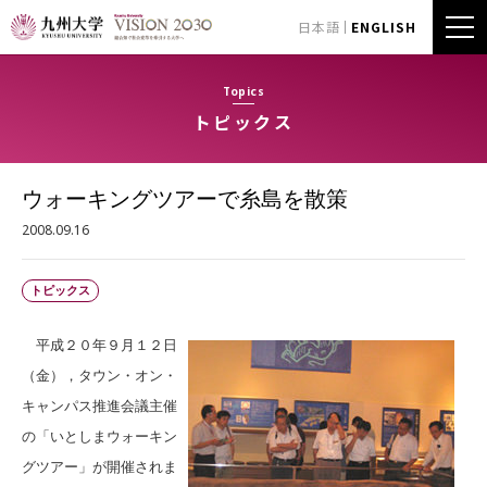
日本語
ENGLISH
Topics
トピックス
ウォーキングツアーで糸島を散策
2008.09.16
トピックス
平成２０年９月１２日
（金），タウン・オン・
キャンパス推進会議主催
の「いとしまウォーキン
グツアー」が開催されま