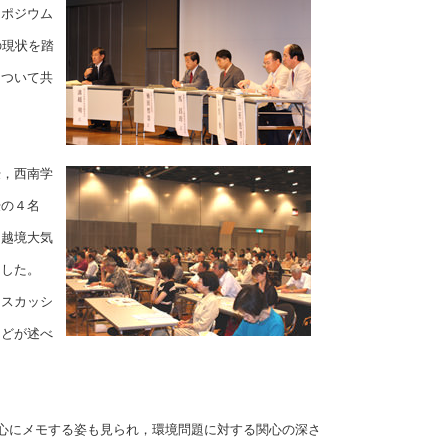
ンポジウム
の現状を踏
について共
，西南学
授の４名
と越境大気
ました。
ィスカッシ
などが述べ
心にメモする姿も見られ，環境問題に対する関心の深さ