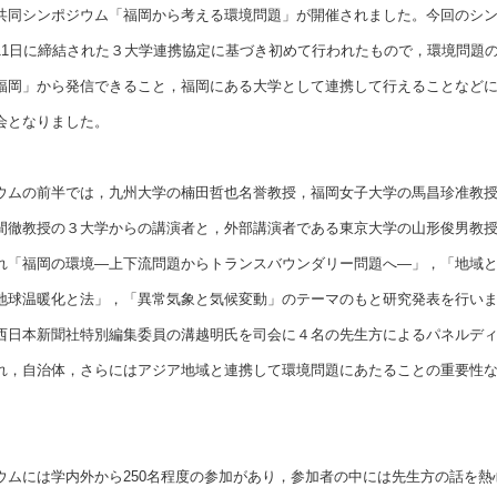
共同シンポジウム「福岡から考える環境問題」が開催されました。今回のシ
11日に締結された３大学連携協定に基づき初めて行われたもので，環境問題
福岡」から発信できること，福岡にある大学として連携して行えることなど
会となりました。
ムの前半では，九州大学の楠田哲也名誉教授，福岡女子大学の馬昌珍准教授
間徹教授の３大学からの講演者と，外部講演者である東京大学の山形俊男教
れ「福岡の環境―上下流問題からトランスバウンダリー問題へ―」，「地域
地球温暖化と法」，「異常気象と気候変動」のテーマのもと研究発表を行い
西日本新聞社特別編集委員の溝越明氏を司会に４名の先生方によるパネルデ
れ，自治体，さらにはアジア地域と連携して環境問題にあたることの重要性
。
ムには学内外から250名程度の参加があり，参加者の中には先生方の話を熱