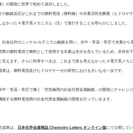
媒）の開発に世界で初めて成功しました。
の触媒反応がこれまでの燃料電池（燃料極）や水素活性化酵素（ヒドロゲナ
しなかった４電子系メカニズム（注）で進行することを明らかにしました。
白金以外のニッケル-ルテニウム触媒を用い、水中・常温・常圧で水素から
実際の燃料電池で燃料として使用する水素は水分を含んでいるため、水存在
と言えます。さらに特筆すべきは、これまで誰も考えなかった４電子系メカ
成果は、燃料電池及びヒドロゲナーゼの研究における大いなる一歩です。
中・常温・常圧で働く「空気極用の白金代替金属触媒」の開発にチャレンジ
機能する燃料電池用の白金代替金属触媒の開発を行っていきます。
究成果は、
日本化学会速報誌 Chemistry Letters オンライン版
にて公開して