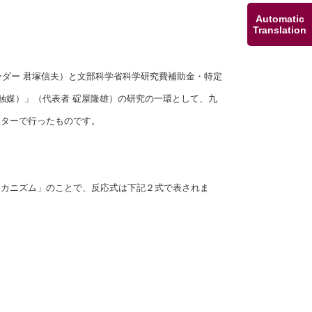
Automatic
Translation
ーダー 君塚信夫）と文部科学省科学研究費補助金・特定
触媒）」（代表者 碇屋隆雄）の研究の一環として、九
ンターで行ったものです。
メカニズム」のことで、反応式は下記２式で表されま