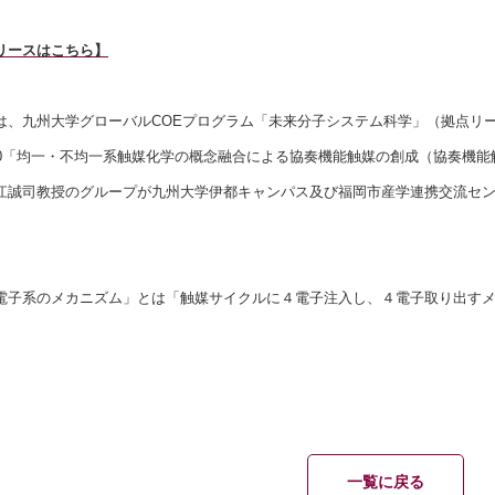
リースはこちら】
は、九州大学グローバルCOEプログラム「未来分子システム科学」（拠点リ
60「均一・不均一系触媒化学の概念融合による協奏機能触媒の創成（協奏機能
江誠司教授のグループが九州大学伊都キャンパス及び福岡市産学連携交流セ
電子系のメカニズム」とは「触媒サイクルに４電子注入し、４電子取り出す
一覧に戻る