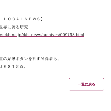
 ＬＯＣＡＬＮＥＷＳ】
世界に誇る研究
ews.rkb.ne.jp/rkb_news/archives/009798.html
置の始動ボタンを押す関係者ら。
ＵＥＳＴ装置。
一覧に戻る