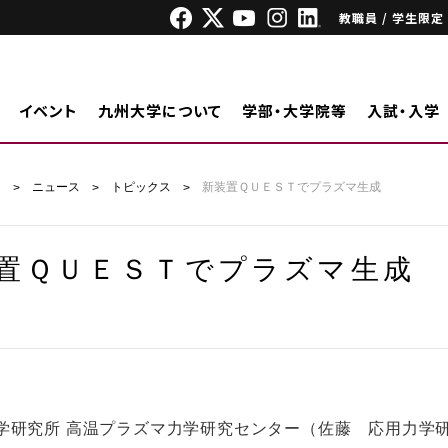
教職員 / 学生限定
イベント
九州大学について
学部・大学院等
入試・入学
ジ
ニュース
トピックス
新装置ＱＵＥＳＴでプラズマ生成
置ＱＵＥＳＴでプラズマ生成
研究所 高温プラズマ力学研究センター（佐藤 応用力