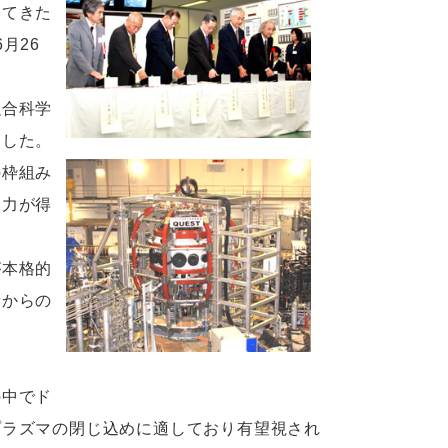
めてきた
月26
融合科学
ました。
の枠組み
協力が得
が本格的
者からの
の中でド
プラズマの閉じ込めに適しており有望視され