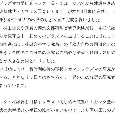
プラズマ力学研究センター長）では，かねてから建設を進
維持球状トカマク装置ＱＵＥＳＴ」が本年3月末に完成し，6
に関係者約150人の出席のもと装置の完成を祝いました。
梶山総長や来賓の徳永文部科学省研究振興局長，本島核
らが見守る中，初めてのプラズマを生成することに成功し
推進には，核融合科学研究所との「双方向型共同研究」
働き，全国のこの分野の研究者の熱心な議論と賛同，強い
とが大きな要因となりました。
成功により，長時間維持の球状トカマクプラズマの研究
きることとなり，日本はもちろん，世界のこの分野の研究
まっています。
マク：核融合を目指すプラズマ閉じ込め装置のトカマク型
状の大半径と小半径の比が小さいもので，より高い圧力の