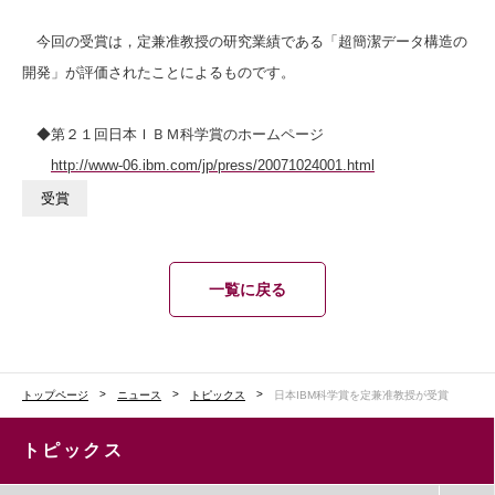
今回の受賞は，定兼准教授の
研究業績である
「超簡潔データ構造の
開発」が評価されたことによるものです。
◆第２１回日本ＩＢＭ科学賞のホームページ
http://www-06.ibm.com/jp/press/20071024001.html
受賞
一覧に戻る
トップページ
ニュース
トピックス
日本IBM科学賞を定兼准教授が受賞
トピックス