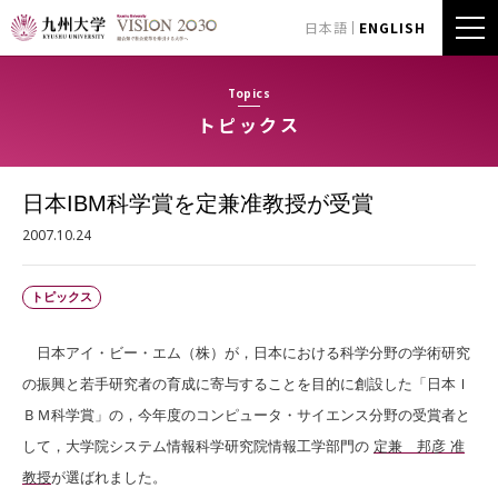
日本語
ENGLISH
Topics
トピックス
日本IBM科学賞を定兼准教授が受賞
2007.10.24
トピックス
日本アイ・ビー・エム（株）が，日本における科学分野の学術研究
の振興と若手研究者の育成に寄与することを目的に創設した「日本Ｉ
ＢＭ科学賞」の，今年度のコンピュータ・サイエンス分野の受賞者と
して，大学院システム情報科学研究院情報工学部門の
定兼 邦彦 准
教授
が選ばれました。