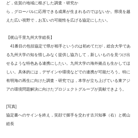
ど，佐賀の地域に根ざした調査・研究か
ら，グローバルに応用できる成果が生まれるのではないか。県境を越
えた広い視野で，お互いの可能性を広げる協定にしたい。
【梶山千里九州大学総長】
41番目の包括協定で県が相手というのは初めてだが，総合大学であ
る九州大学の知を惜しみなく提供し協力して，新しいものを見つけ出
せるような特色ある連携にしたい。九州大学の海外拠点も生かしてほ
しい。具体的には，デザインや環境などでの連携が可能だろう。特に
有明海の再生に向けた調査・研究では，本学が立ち上げている東アジ
アの環境問題解決に向けたプロジェクトグループが貢献できよう。
[写真]
協定書へのサインを終え，笑顔で握手を交わす古川知事（右）と梶山
総長