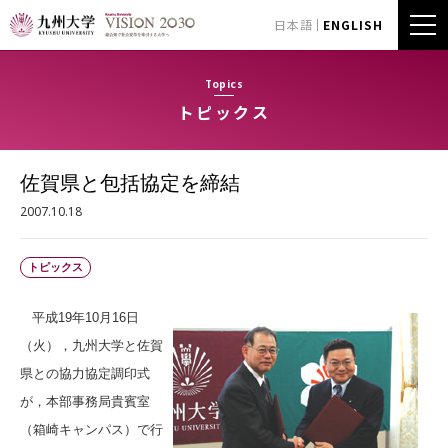
日本語
ENGLISH
Topics
トピックス
佐賀県と包括協定を締結
2007.10.18
トピックス
平成19年10月16日
（火），九州大学と佐賀
県との協力協定調印式
が，本部事務局貴賓室
（箱崎キャンパス）で行