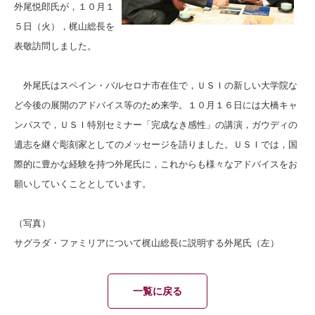
外尾悦郎氏が，１０月１
５日（火），梶山総長を
表敬訪問しました。
外尾氏はスペイン・バルセロナ市在住で，ＵＳＩの新しい大学院な
ど今後の展開のアドバイス等のため来学。１０月１６日には大橋キャ
ンパスで，ＵＳＩ特別セミナー「完成なき感性」の講演，ガウディの
遺志を継ぐ彫刻家としてのメッセージを語りました。ＵＳＩでは，国
際的に豊かな経験を持つ外尾氏に，これからも様々なアドバイスをお
願いしていくこととしています。
（写真）
サグラダ・ファミリアについて梶山総長に説明する外尾氏（左）
一覧に戻る