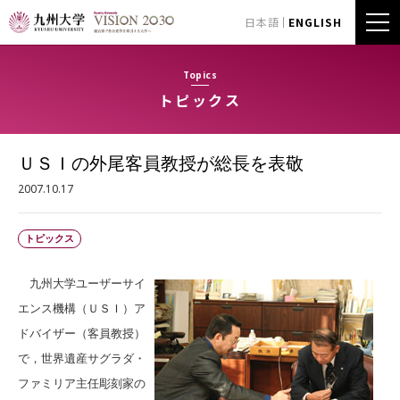
日本語
ENGLISH
Topics
トピックス
ＵＳＩの外尾客員教授が総長を表敬
2007.10.17
トピックス
九州大学ユーザーサイ
エンス機構（ＵＳＩ）ア
ドバイザー（客員教授）
で，世界遺産サグラダ・
ファミリア主任彫刻家の