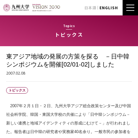
日本語
ENGLISH
Topics
トピックス
東アジア地域の発展の方策を探る －日中韓
シンポジウムを開催[02/01-02]しました
2007.02.08
トピックス
2007年２月１日・２日、九州大学アジア総合政策センター及び中国
社会科学院、韓国・東国大学校の共催により「日中韓シンポジウム－
新しい連携と地域アイデンティティの形成にむけて－」が行われまし
た。報告者は日中韓の研究者や実務家40名余り。一般市民の参加者を