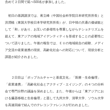
含めて２日間で延べ500名が参加しました。
初日の基調講演では、蒋立峰（中国社会科学院日本研究所所長）と
洪潤植（東国大学校日本学研究所所長）が、日中韓の共通の価値観と
して「和」があり、お互いの多様性を尊重しながらナショナリズムを
超えて、東アジアの地域アイデンティティを形成することの必要性に
ついて語りました。午後の報告では、ＥＵの地域統合の経験、メディ
ア交流や産業連携の現状、高齢化社会への対応について、現状分析と
課題が紹介されました。
２日目は「ポップカルチャーと基底文化」「医療・生命倫理」
「産業連携」「高齢化社会とアクティブ・エイジング」の４つの分科
会で専門分野の議論を深めました。また、午後からは「東アジアにお
ける臓器移植と生命倫理」と題して九州大学、清華大学、ソウル大学
を高速回線で結んでのテレコンファレンスが行われました。