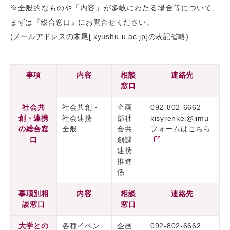
※全般的なものや「内容」が多岐にわたる場合等について、
まずは『総合窓口』にお問合せください。
(メールアドレスの末尾[.kyushu-u.ac.jp]の表記省略)
事項
内容
相談
連絡先
窓口
社会共
社会共創・
企画
092-802-6662
創・連携
社会連携
部社
kisyrenkei@jimu
の総合窓
全般
会共
フォームは
こちら
口
創課
連携
推進
係
事項別相
内容
相談
連絡先
談窓口
窓口
大学との
各種イベン
企画
092-802-6662