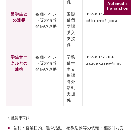
係
Automatic
Translation
留学生と
各種イベン
国際
092-802-2280
の連携
ト等の情報
部留
intlrshien@jimu
発信や連携
学課
受入
支援
係
学生サー
各種イベン
学務
092-802-5966
クルとの
ト等の情報
部学
gaggakusei@jimu
連携
発信や連携
生支
援課
課外
活動
支援
係
〈留意事項〉
営利・営業目的、選挙活動、布教活動等の依頼・相談はお受