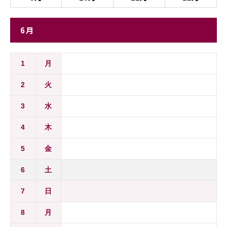
6月
1
月
2
火
3
水
4
木
5
金
6
土
7
日
8
月