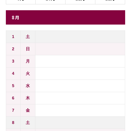
8月
1
土
2
日
3
月
4
火
5
水
6
木
7
金
8
土