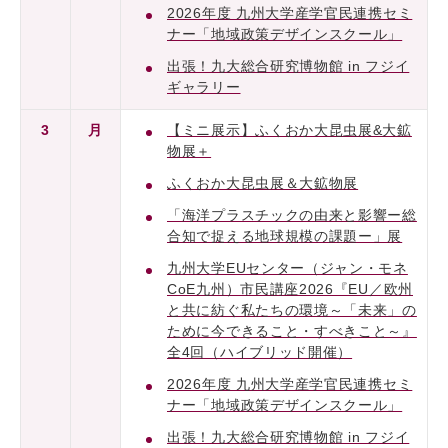
2026年度 九州大学産学官民連携セミ
ナー「地域政策デザインスクール」
出張！九大総合研究博物館 in フジイ
ギャラリー
3
月
【ミニ展示】ふくおか大昆虫展&大鉱
物展＋
ふくおか大昆虫展＆大鉱物展
「海洋プラスチックの由来と影響ー総
合知で捉える地球規模の課題ー」展
九州大学EUセンター（ジャン・モネ
CoE九州）市民講座2026『EU／欧州
と共に紡ぐ私たちの環境～「未来」の
ために今できること・すべきこと～』
全4回（ハイブリッド開催）
2026年度 九州大学産学官民連携セミ
ナー「地域政策デザインスクール」
出張！九大総合研究博物館 in フジイ