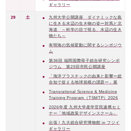
ギャラリー
29
土
九州大学公開講座 ダイナミックな島
に生きる水辺の生き物の姿ー対馬と北
海道 ～科学の目で視る、水辺の生き
物たち～
有明海の気候変動に関するシンポジウ
ム
第36回 福岡国際母子総合研究シンポ
ジウム 第23回市民公開講座
「海洋プラスチックの由来と影響ー総
合知で捉える地球規模の課題ー」展
Transrational Science & Medicine
Training Program（TSMTP）2026
2026年度 九州大学産学官民連携セミ
ナー「地域政策デザインスクール」
出張！九大総合研究博物館 in フジイ
ギャラリー