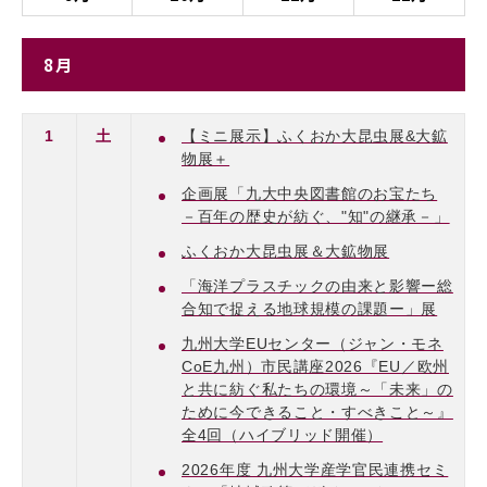
8月
1
土
【ミニ展示】ふくおか大昆虫展&大鉱
物展＋
企画展「九大中央図書館のお宝たち
－百年の歴史が紡ぐ、"知"の継承－」
ふくおか大昆虫展＆大鉱物展
「海洋プラスチックの由来と影響ー総
合知で捉える地球規模の課題ー」展
九州大学EUセンター（ジャン・モネ
CoE九州）市民講座2026『EU／欧州
と共に紡ぐ私たちの環境～「未来」の
ために今できること・すべきこと～』
全4回（ハイブリッド開催）
2026年度 九州大学産学官民連携セミ