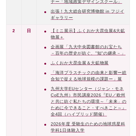
ナー「地域政策デザインスクール」
出張！九大総合研究博物館 in フジイ
ギャラリー
2
日
【ミニ展示】ふくおか大昆虫展&大鉱
物展＋
企画展「九大中央図書館のお宝たち
－百年の歴史が紡ぐ、"知"の継承－」
ふくおか大昆虫展＆大鉱物展
「海洋プラスチックの由来と影響ー総
合知で捉える地球規模の課題ー」展
九州大学EUセンター（ジャン・モネ
CoE九州）市民講座2026『EU／欧州
と共に紡ぐ私たちの環境～「未来」の
ために今できること・すべきこと～』
全4回（ハイブリッド開催）
2026年度 受験生のための地球惑星科
学科1日体験入学