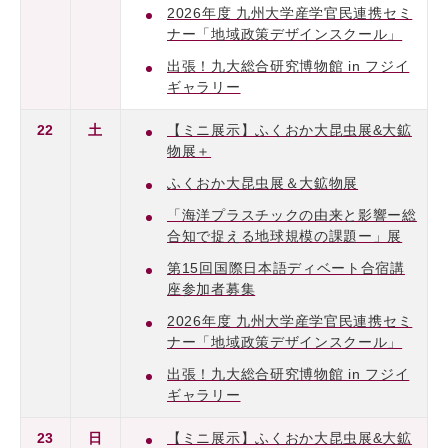
2026年度 九州大学産学官民連携セミ
ナー「地域政策デザインスクール」
出張！九大総合研究博物館 in フジイ
ギャラリー
22
土
【ミニ展示】ふくおか大昆虫展&大鉱
物展＋
ふくおか大昆虫展＆大鉱物展
「海洋プラスチックの由来と影響ー総
合知で捉える地球規模の課題ー」展
第15回国際日本語ディベート合宿講
座参加者募集
2026年度 九州大学産学官民連携セミ
ナー「地域政策デザインスクール」
出張！九大総合研究博物館 in フジイ
ギャラリー
23
日
【ミニ展示】ふくおか大昆虫展&大鉱