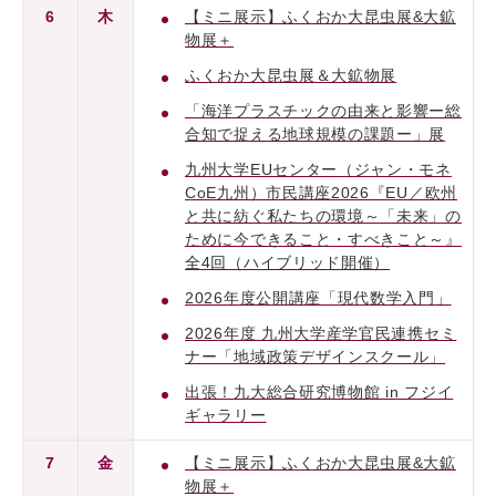
6
木
【ミニ展示】ふくおか大昆虫展&大鉱
物展＋
ふくおか大昆虫展＆大鉱物展
「海洋プラスチックの由来と影響ー総
合知で捉える地球規模の課題ー」展
九州大学EUセンター（ジャン・モネ
CoE九州）市民講座2026『EU／欧州
と共に紡ぐ私たちの環境～「未来」の
ために今できること・すべきこと～』
全4回（ハイブリッド開催）
2026年度公開講座「現代数学入門」
2026年度 九州大学産学官民連携セミ
ナー「地域政策デザインスクール」
出張！九大総合研究博物館 in フジイ
ギャラリー
7
金
【ミニ展示】ふくおか大昆虫展&大鉱
物展＋