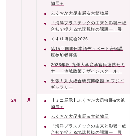
物展＋
ふくおか大昆虫展＆大鉱物展
「海洋プラスチックの由来と影響ー総
合知で捉える地球規模の課題ー」展
くすり博覧会2026
第15回国際日本語ディベート合宿講
座参加者募集
2026年度 九州大学産学官民連携セミ
ナー「地域政策デザインスクール」
出張！九大総合研究博物館 in フジイ
ギャラリー
24
月
【ミニ展示】ふくおか大昆虫展&大鉱
物展＋
ふくおか大昆虫展＆大鉱物展
「海洋プラスチックの由来と影響ー総
合知で捉える地球規模の課題ー」展