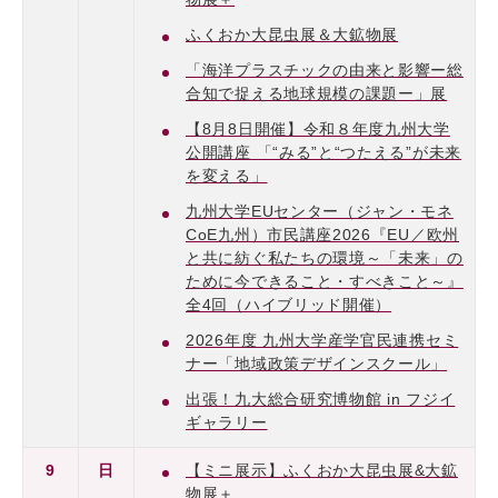
ふくおか大昆虫展＆大鉱物展
「海洋プラスチックの由来と影響ー総
合知で捉える地球規模の課題ー」展
【8月8日開催】令和８年度九州大学
公開講座 「“みる”と“つたえる”が未来
を変える」
九州大学EUセンター（ジャン・モネ
CoE九州）市民講座2026『EU／欧州
と共に紡ぐ私たちの環境～「未来」の
ために今できること・すべきこと～』
全4回（ハイブリッド開催）
2026年度 九州大学産学官民連携セミ
ナー「地域政策デザインスクール」
出張！九大総合研究博物館 in フジイ
ギャラリー
9
日
【ミニ展示】ふくおか大昆虫展&大鉱
物展＋