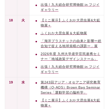
出張！九大総合研究博物館 in フジイ
ギャラリー
18
火
【ミニ展示】ふくおか大昆虫展&大鉱
物展＋
ふくおか大昆虫展＆大鉱物展
「海洋プラスチックの由来と影響ー総
合知で捉える地球規模の課題ー」展
2026年度 九州大学産学官民連携セミ
ナー「地域政策デザインスクール」
出張！九大総合研究博物館 in フジイ
ギャラリー
19
水
第243回アジア・オセアニア研究教育
機構（Q-AOS）Brown Bag Seminar
Series「運動学習の脳科学」
【ミニ展示】ふくおか大昆虫展&大鉱
物展＋