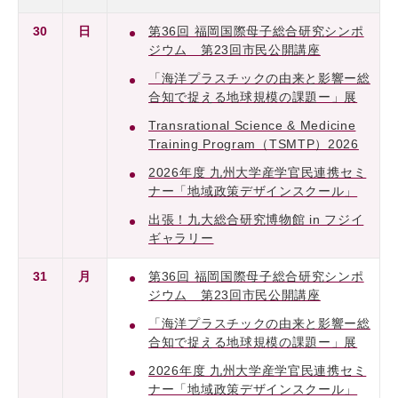
30
日
第36回 福岡国際母子総合研究シンポ
ジウム 第23回市民公開講座
「海洋プラスチックの由来と影響ー総
合知で捉える地球規模の課題ー」展
Transrational Science & Medicine
Training Program（TSMTP）2026
2026年度 九州大学産学官民連携セミ
ナー「地域政策デザインスクール」
出張！九大総合研究博物館 in フジイ
ギャラリー
31
月
第36回 福岡国際母子総合研究シンポ
ジウム 第23回市民公開講座
「海洋プラスチックの由来と影響ー総
合知で捉える地球規模の課題ー」展
2026年度 九州大学産学官民連携セミ
ナー「地域政策デザインスクール」