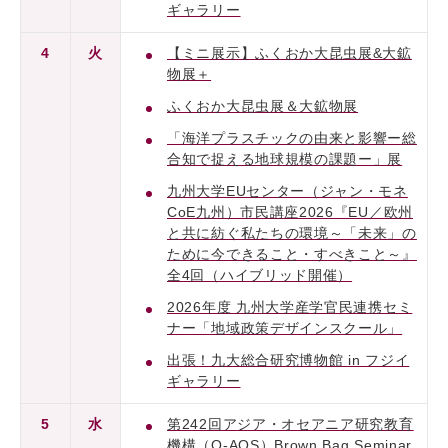
ギャラリー
4
火
【ミニ展示】ふくおか大昆虫展&大鉱
物展＋
ふくおか大昆虫展＆大鉱物展
「海洋プラスチックの由来と影響ー総
合知で捉える地球規模の課題ー」展
九州大学EUセンター（ジャン・モネ
CoE九州）市民講座2026『EU／欧州
と共に紡ぐ私たちの環境～「未来」の
ために今できること・すべきこと～』
全4回（ハイブリッド開催）
2026年度 九州大学産学官民連携セミ
ナー「地域政策デザインスクール」
出張！九大総合研究博物館 in フジイ
ギャラリー
5
水
第242回アジア・オセアニア研究教育
機構（Q-AOS）Brown Bag Seminar