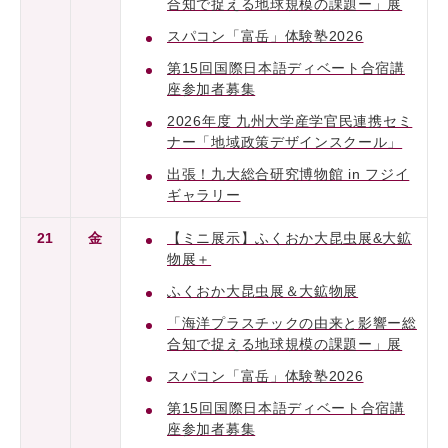
合知で捉える地球規模の課題ー」展
スパコン「富岳」体験塾2026
第15回国際日本語ディベート合宿講
座参加者募集
2026年度 九州大学産学官民連携セミ
ナー「地域政策デザインスクール」
出張！九大総合研究博物館 in フジイ
ギャラリー
21
金
【ミニ展示】ふくおか大昆虫展&大鉱
物展＋
ふくおか大昆虫展＆大鉱物展
「海洋プラスチックの由来と影響ー総
合知で捉える地球規模の課題ー」展
スパコン「富岳」体験塾2026
第15回国際日本語ディベート合宿講
座参加者募集