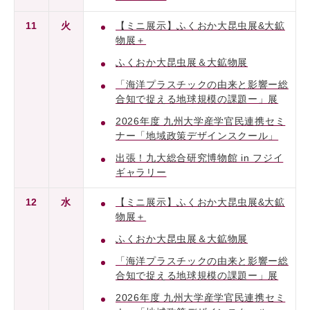
11
火
【ミニ展示】ふくおか大昆虫展&大鉱
物展＋
ふくおか大昆虫展＆大鉱物展
「海洋プラスチックの由来と影響ー総
合知で捉える地球規模の課題ー」展
2026年度 九州大学産学官民連携セミ
ナー「地域政策デザインスクール」
出張！九大総合研究博物館 in フジイ
ギャラリー
12
水
【ミニ展示】ふくおか大昆虫展&大鉱
物展＋
ふくおか大昆虫展＆大鉱物展
「海洋プラスチックの由来と影響ー総
合知で捉える地球規模の課題ー」展
2026年度 九州大学産学官民連携セミ