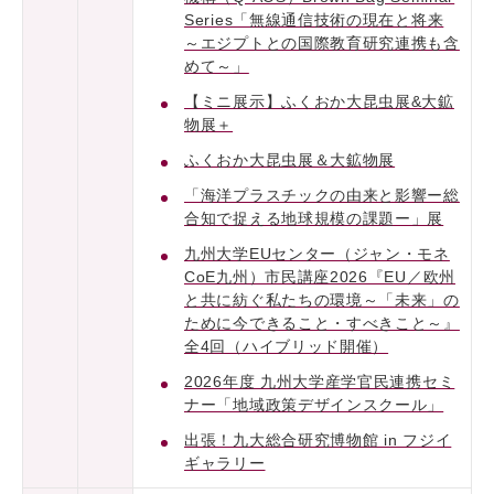
Series「無線通信技術の現在と将来
～エジプトとの国際教育研究連携も含
めて～」
【ミニ展示】ふくおか大昆虫展&大鉱
物展＋
ふくおか大昆虫展＆大鉱物展
「海洋プラスチックの由来と影響ー総
合知で捉える地球規模の課題ー」展
九州大学EUセンター（ジャン・モネ
CoE九州）市民講座2026『EU／欧州
と共に紡ぐ私たちの環境～「未来」の
ために今できること・すべきこと～』
全4回（ハイブリッド開催）
2026年度 九州大学産学官民連携セミ
ナー「地域政策デザインスクール」
出張！九大総合研究博物館 in フジイ
ギャラリー