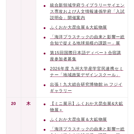
統合新領域学府ライブラリーサイエン
ス専攻および人文情報連係学府「入試
説明会」開催案内
ふくおか大昆虫展＆大鉱物展
「海洋プラスチックの由来と影響ー総
合知で捉える地球規模の課題ー」展
第15回国際日本語ディベート合宿講
座参加者募集
2026年度 九州大学産学官民連携セミ
ナー「地域政策デザインスクール」
出張！九大総合研究博物館 in フジイ
ギャラリー
20
木
【ミニ展示】ふくおか大昆虫展&大鉱
物展＋
ふくおか大昆虫展＆大鉱物展
「海洋プラスチックの由来と影響ー総