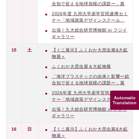
合知で捉える地球規模の課題ー」展
2026年度 九州大学産学官民連携セミ
ナー「地域政策デザインスクール」
出張！九大総合研究博物館 in フジイ
ギャラリー
15
土
【ミニ展示】ふくおか大昆虫展&大鉱
物展＋
ふくおか大昆虫展＆大鉱物展
「海洋プラスチックの由来と影響ー総
合知で捉える地球規模の課題ー」展
2026年度 九州大学産学官民連携セミ
Automatic
ナー「地域政策デザインスクール」
Translation
出張！九大総合研究博物館 in フジイ
ギャラリー
16
日
【ミニ展示】ふくおか大昆虫展&大鉱
物展＋