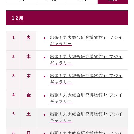
12月
1
火
出張！九大総合研究博物館 in フジイ
ギャラリー
2
水
出張！九大総合研究博物館 in フジイ
ギャラリー
3
木
出張！九大総合研究博物館 in フジイ
ギャラリー
4
金
出張！九大総合研究博物館 in フジイ
ギャラリー
5
土
出張！九大総合研究博物館 in フジイ
ギャラリー
6
日
出張！九大総合研究博物館 in フジイ