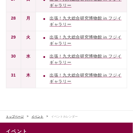
ギャラリー
28
月
出張！九大総合研究博物館 in フジイ
ギャラリー
29
火
出張！九大総合研究博物館 in フジイ
ギャラリー
30
水
出張！九大総合研究博物館 in フジイ
ギャラリー
31
木
出張！九大総合研究博物館 in フジイ
ギャラリー
トップページ
イベント
イベントカレンダー
イベント