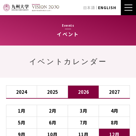
日本語
ENGLISH
Events
イベント
イベントカレンダー
2024
2025
2026
2027
1月
2月
3月
4月
5月
6月
7月
8月
9月
10月
11月
12月