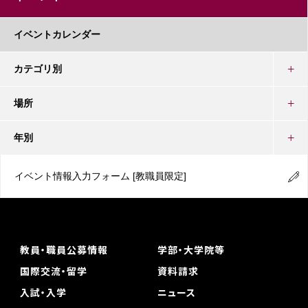
イベントカレンダー
カテゴリ別
場所
年別
イベント情報入力フォーム
[教職員限定]
教員・職員公募情報
学部・大学院等
国際交流・留学
資料請求
入試・入学
ニュース