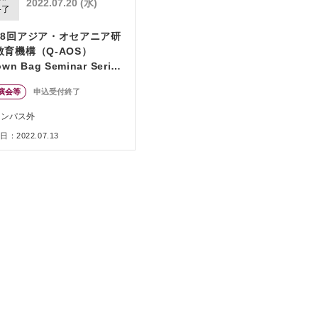
2022.07.20 (水)
終了
58回アジア・オセアニア研
教育機構（Q-AOS）
own Bag Seminar Series
機械翻訳の進化と語学教
演会等
申込受付終了
」
ャンパス外
：2022.07.13