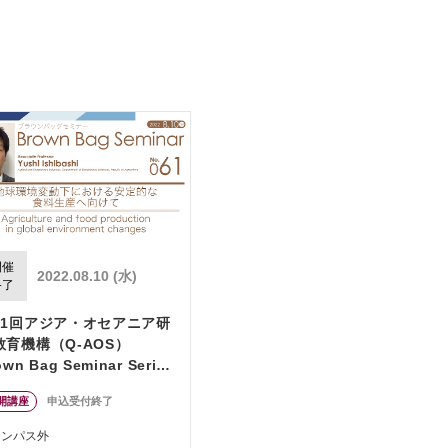
開催
2022.08.10 (水)
終了
61回アジア・オセアニア研
教育機構（Q-AOS）
own Bag Seminar Series
地球環境変動下における安
開講座
申込受付終了
的な食料生産へ向けて」
ャンパス外