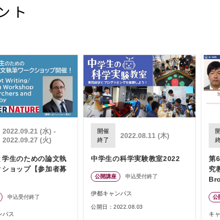
ント
2022.09.21 (水) -
開催
2022.08.11 (木)
2022.09.27 (火)
終了
と学生のための論文執
中学生の科学実験教室2022
第
クショップ【参加者募
究
公開講座
申込受付終了
Br
「
伊都キャンパス
申込受付終了
公
定
公開日：2022.08.03
ンパス
キ