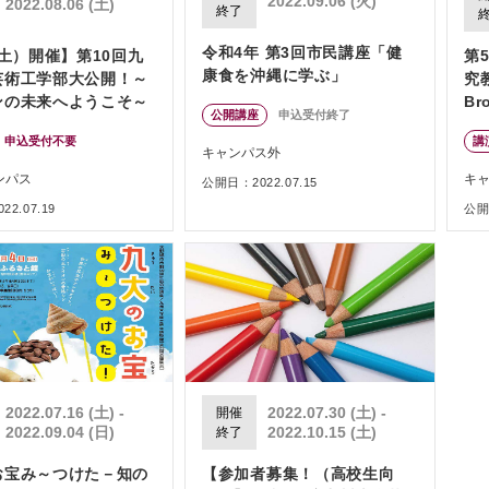
2022.09.06 (火)
2022.08.06 (土)
終了
令和4年 第3回市民講座「健
（土）開催】第10回九
第
康食を沖縄に学ぶ」
芸術工学部大公開！～
究
ンの未来へようこそ～
Br
公開講座
申込受付終了
「
申込受付不要
講
育
キャンパス外
ンパス
キ
公開日：2022.07.15
2.07.19
公開日
2022.07.16 (土) -
2022.07.30 (土) -
開催
2022.09.04 (日)
2022.10.15 (土)
終了
お宝み～つけた－知の
【参加者募集！（高校生向