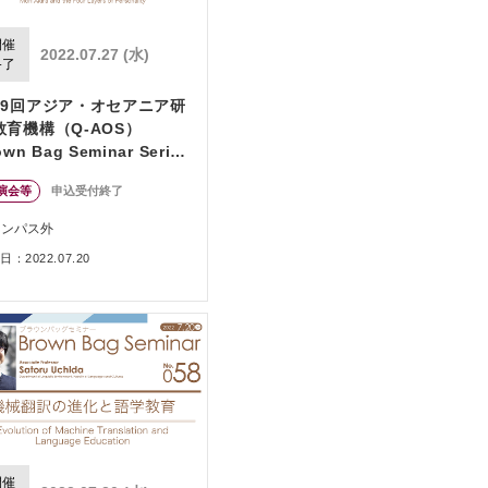
開催
2022.07.27 (水)
終了
59回アジア・オセアニア研
教育機構（Q-AOS）
own Bag Seminar Series
アクセプタンス＆コミット
演会等
申込受付終了
ント・セラピー（アクト）
京都学派：森昭と人格の四
ャンパス外
の層」
：2022.07.20
開催