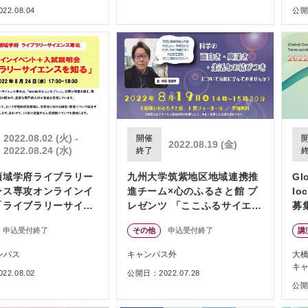
2.08.04
公開日
2022.08.02 (火) -
開催
2022.08.19 (金)
2022.08.24 (水)
終了
領域学府ライブラリー
九州大学筑紫地区地域連携推
Gl
ンス専攻オンラインイ
進チーム×心のふるさと館 プ
lo
「ライブラリーサイエ
レゼンツ 「ここふるサイエン
募
知る」＋入試説明会
スカフェVol.3」
申込受付終了
その他
申込受付終了
講
ンパス
キャンパス外
大
キ
2.08.02
公開日：2022.07.28
公開日