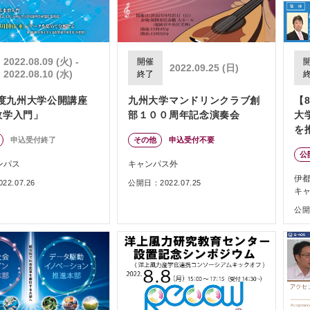
2022.08.09 (火) -
開催
2022.09.25 (日)
2022.08.10 (水)
終了
年度九州大学公開講座
九州大学マンドリンクラブ創
【8
数学入門」
部１００周年記念演奏会
大
を
申込受付終了
その他
申込受付不要
ム
公
ンパス
キャンパス外
伊
2.07.26
公開日：2022.07.25
キ
公開日