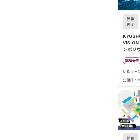
開催
終了
KYUSH
VISIO
ンポジ
講演会等
伊都キャ
公開日：202
開催