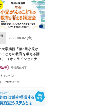
開催
2022.09.02 (金)
終了
州大学病院「第5回小児が
のこどもの教育を考える講
会」 （オンラインセミナ
）
演会等
申込受付終了
院キャンパス
：2022.07.26