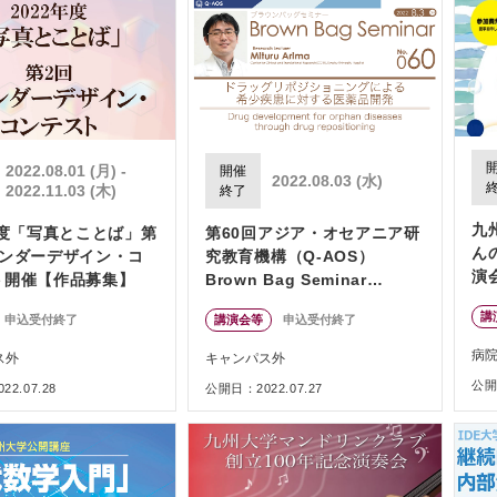
2022.08.01 (月) -
開催
2022.08.03 (水)
2022.11.03 (木)
終了
九
年度「写真とことば」第
第60回アジア・オセアニア研
ん
ェンダーデザイン・コ
究教育機構（Q-AOS）
演
ト開催【作品募集】
Brown Bag Seminar
ー
Series「ドラッグリポジショ
講
申込受付終了
講演会等
申込受付終了
ニングによる希少疾患に対す
る医薬品開発」
病
ス外
キャンパス外
公開日
2.07.28
公開日：2022.07.27