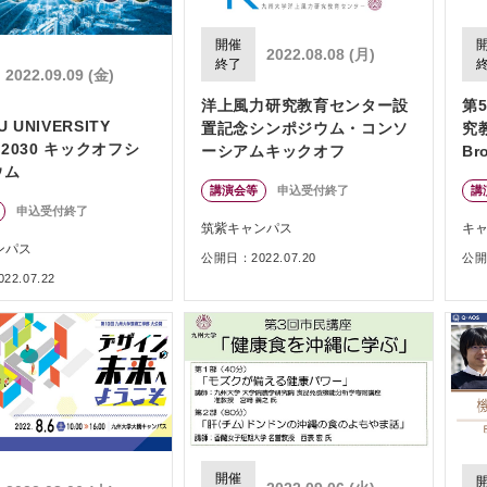
開催
2022.08.08 (月)
終了
2022.09.09 (金)
洋上風力研究教育センター設
第
U UNIVERSITY
置記念シンポジウム・コンソ
究
N 2030 キックオフシ
ーシアムキックオフ
Br
ウム
「
講演会等
申込受付終了
講
メ
申込受付終了
と
筑紫キャンパス
キ
つ
ンパス
公開日：2022.07.20
公開日
2.07.22
開催