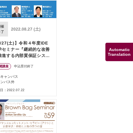
開催
2022.08.27 (土)
終了
/27(土)】令和４年度IDE
学セミナー『継続的な改善
Automatic
Translation
推進する内部質保証システ
とは』
開講座
申込受付終了
都キャンパス
ャンパス外
：2022.07.22