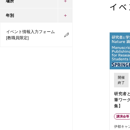
場所
イベ
年別
イベント情報入力フォーム
[教職員限定]
開催
終了
研究者
筆ワー
集】
講演会等
伊都キャ