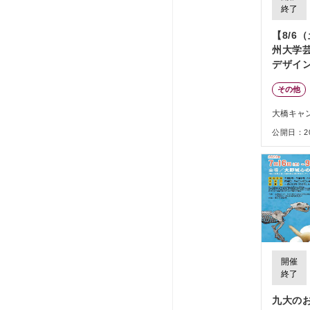
終了
【8/6
州大学
デザイ
その他
大橋キャ
公開日：202
開催
終了
九大の