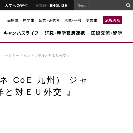
大学への寄付
日本語
ENGLISH
受験生
在学生
企業・研究者
地域・一般
卒業生
危機管理
キャンパスライフ
研究・産学官民連携
国際交流・留学
モネ・セミナー『 インド太平洋と対ＥＵ外交 』
 CoE 九州） ジャ
洋と対ＥＵ外交 』