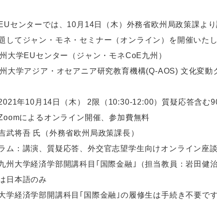
EUセンターでは、10月14日（木）外務省欧州局政策課よ
題してジャン・モネ・セミナー（オンライン）を開催いた
九州大学EUセンター（ジャン・モネCoE九州）
九州大学アジア・オセアニア研究教育機構(Q-AOS) 文化変
021年10月14日（木） 2限（10:30-12:00）質疑応答含む9
Zoomによるオンライン開催、参加費無料
吉武将吾 氏（外務省欧州局政策課長）
ラム：講演、質疑応答、外交官志望学生向けオンライン座
九州大学経済学部開講科目｢国際金融｣（担当教員：岩田健
は日本語のみ
大学経済学部開講科目｢国際金融｣の履修生は手続き不要で