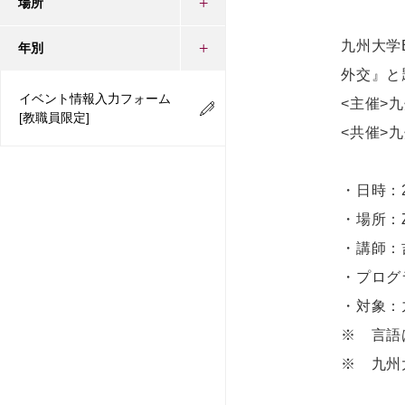
場所
九州大学
年別
外交』と
イベント情報入力フォーム
<主催>
[教職員限定]
<共催>
・日時：2
・場所：
・講師：
・プログ
・対象：
※ 言語
※ 九州