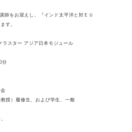
り講師をお迎えし、『インド太平洋と対ＥＵ
します。
動クラスター アジア日本モジュール
0分
談会
治教授）履修生、および学生、一般
す。