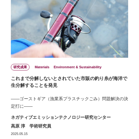
研究成果
Materials
Environment & Sustainability
これまで分解しないとされていた市販の釣り糸が海洋で
生分解することを発見
――ゴーストギア（漁業系プラスチックごみ）問題解決の決
定打に――
ネガティブエミッションテクノロジー研究センター
高原 淳 学術研究員
2025.05.15