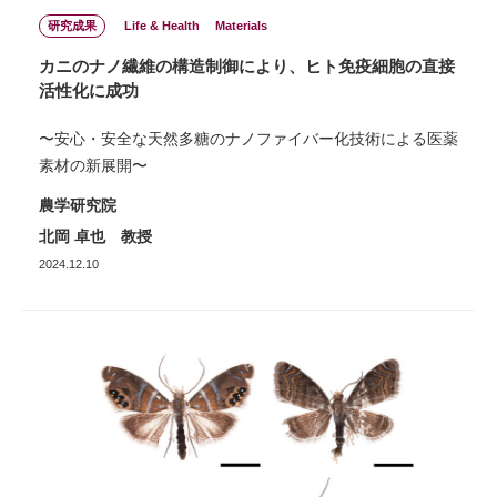
研究成果
Life & Health
Materials
カニのナノ繊維の構造制御により、ヒト免疫細胞の直接
活性化に成功
〜安心・安全な天然多糖のナノファイバー化技術による医薬
素材の新展開〜
農学研究院
北岡 卓也 教授
2024.12.10