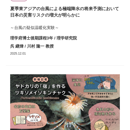
夏季東アジアの台風による極端降水の将来予測において
日本の災害リスクの増大が明らかに
～台風の疑似温暖化実験～
理学府博士後期課程3年 / 理学研究院
呉 継煒 / 川村 隆一 教授
2025.12.01