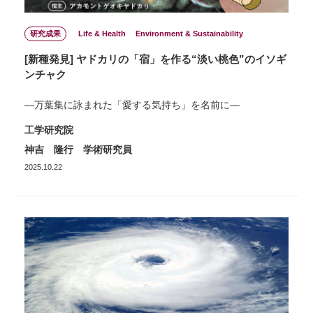
研究成果
Life & Health
Environment & Sustainability
[新種発見] ヤドカリの「宿」を作る“淡い桃色”のイソギ
ンチャク
―万葉集に詠まれた「愛する気持ち」を名前に―
工学研究院
神吉 隆行 学術研究員
2025.10.22