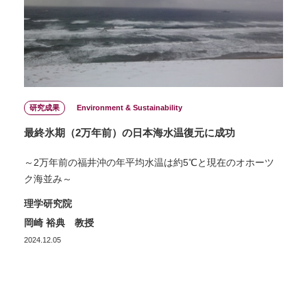
研究成果
Environment & Sustainability
最終氷期（2万年前）の日本海水温復元に成功
～2万年前の福井沖の年平均水温は約5℃と現在のオホーツ
ク海並み～
理学研究院
岡崎 裕典 教授
2024.12.05