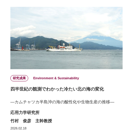
研究成果
Environment & Sustainability
四半世紀の観測でわかった冷たい北の海の変化
―カムチャツカ半島沖の海の酸性化や生物生産の推移―
応用力学研究所
竹村 俊彦 主幹教授
2026.02.18