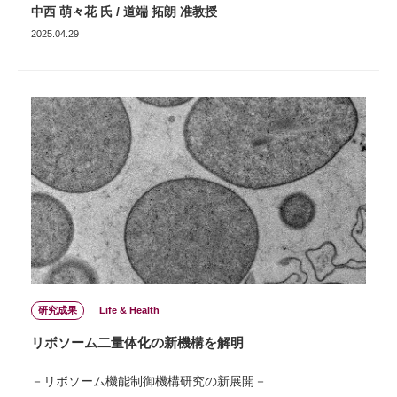
中西 萌々花 氏 / 道端 拓朗 准教授
2025.04.29
研究成果
Life & Health
リボソーム二量体化の新機構を解明
－リボソーム機能制御機構研究の新展開－