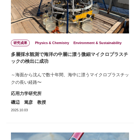
研究成果
Physics & Chemistry
Environment & Sustainability
多層採水観測で海洋の中層に漂う微細マイクロプラスチ
ックの検出に成功
～海面から沈んで数十年間、海中に漂うマイクロプラスチッ
クの長い経路〜
応用力学研究所
磯辺 篤彦 教授
2025.10.03