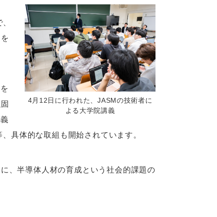
間で、
とを
流を
4月12日に行われた、JASMの技術者に
強固
よる大学院講義
講義
集等、具体的な取組も開始されています。
もに、半導体人材の育成という社会的課題の