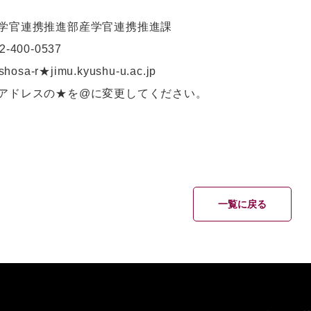
学官連携推進部産学官連携推進課
2-400-0537
hosa-r★jimu.kyushu-u.ac.jp
アドレスの★を@に変更してください。
一覧に戻る