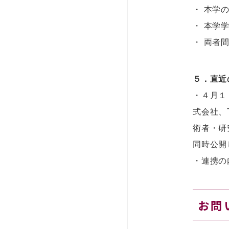
・ 本学
・ 本学
・ 両者
５．直近
・４月１２日
式会社、
術者・研
同時公開
・連携の
お問