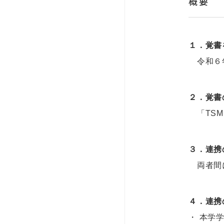
概要
１．覚書
令
２．覚書
「TSM
３．連携
両者間に
４．連携
・ 本学