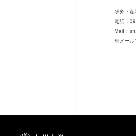
研究・産
電話：
09
Mail：sns
※メール