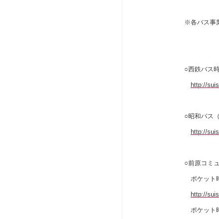
※各バス事
○西鉄バス
http://su
○昭和バス
http://su
○前原コミ
ポケット時
http://su
ポケット時