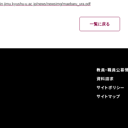
isin.jimu.kyushu-u.ac.jp/news/newsimg/maebaru_ura.pdf
一覧に戻る
教員・職員公募
資料請求
サイトポリシー
サイトマップ