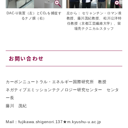
DAC-U装置（左）とCO₂を捕捉す
左から： セリャンチン・ロマン准
るナノ膜（右）
教授、藤川茂紀教授、 松川公洋特
任教授（京都工芸繊維大学）、留
場亮テクニカルスタッフ
お問い合わせ
カーボンニュートラル・エネルギー国際研究所 教授
ネガティブエミッションテクノロジー研究センター センタ
ー長
藤川 茂紀
Mail：fujikawa.shigenori.137★m.kyushu-u.ac.jp