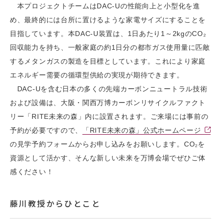
本プロジェクトチームはDAC-Uの性能向上と小型化を進
め、最終的には台所に置けるような家電サイズにすることを
目指しています。本DAC-U装置は、1日あたり1～2kgのCO₂
回収能力を持ち、一般家庭の約1日分の都市ガス使用量に匹敵
するメタンガスの製造を目標としています。これにより家庭
エネルギー需要の循環型供給の実現が期待できます。
DAC-Uを含む日本の多くの先端カーボンニュートラル技術
および設備は、大阪・関西万博カーボンリサイクルファクト
リー「RITE未来の森」内に設置されます。ご来場には事前の
予約が必要ですので、
「RITE未来の森」公式ホームページ
の見学予約フォームからお申し込みをお願いします。CO₂を
資源として活かす、そんな新しい未来を万博会場でぜひご体
感ください！
藤川教授からひとこと