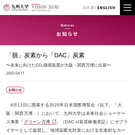
日本語
ENGLISH
Notices
お知らせ
「脱」炭素から「DAC」炭素
〜未来に向けたCO₂循環装置が大阪・関西万博に出展〜
2025.04.11
お知らせ
4月13日に開幕する2025年日本国際博覧会（以下、「大
阪・関西万博」）において、九州大学は未来社会ショーケー
ス事業「
グリーン万博
」（DAC-U装置稼働実証）にサプラ
イヤーとして協賛し、地球温暖化対策における先進的なカー