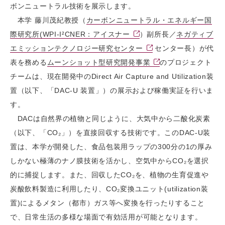
ボンニュートラル技術を展示します。
本学 藤川茂紀教授（
カーボンニュートラル・エネルギー国
際研究所(WPI-I²CNER：アイスナー
）副所長／
ネガティブ
エミッションテクノロジー研究センター
センター長）が代
表を務める
ムーンショット型研究開発事業
のプロジェクト
チームは、現在開発中のDirect Air Capture and Utilization装
置（以下、「DAC-U 装置」）の展示および稼働実証を行いま
す。
DACは自然界の植物と同じように、大気中から二酸化炭素
（以下、「CO₂」）を直接回収する技術です。このDAC-U装
置は、本学が開発した、食品包装用ラップの300分の1の厚み
しかない極薄のナノ膜技術を活かし、空気中からCO₂を選択
的に捕捉します。また、回収したCO₂を、植物の生育促進や
炭酸飲料製造に利用したり、CO₂変換ユニット(utilization装
置)によるメタン（都市）ガス等へ変換を行ったりすること
で、日常生活の多様な場面で有効活用が可能となります。