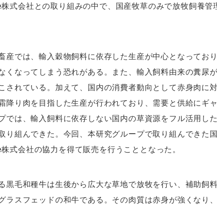
alue株式会社との取り組みの中で、国産牧草のみで放牧飼養
産では、輸入穀物飼料に依存した生産が中心となっており
なくなってしまう恐れがある。また、輸入飼料由来の糞尿
こされている。加えて、国内の消費者動向として赤身肉に
霜降り肉を目指した生産が行われており、需要と供給にギ
プでは、輸入飼料に依存しない国内の草資源をフル活用し
取り組んできた。今回、本研究グループで取り組んできた
alue株式会社の協力を得て販売を行うこととなった。
黒毛和種牛は生後から広大な草地で放牧を行い、補助飼料
グラスフェッドの和牛である。その肉質は赤身が強くなり