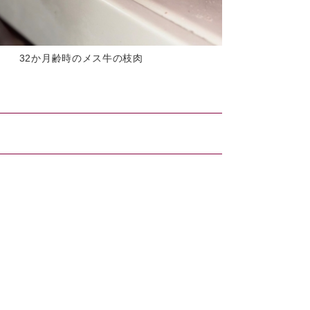
32か月齢時のメス牛の枝肉