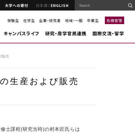
大学への寄付
日本語
ENGLISH
受験生
在学生
企業・研究者
地域・一般
卒業生
危機管理
キャンパスライフ
研究・産学官民連携
国際交流・留学
び販売
牛の生産および販売
士課程(研究当時)の村本匠氏らは