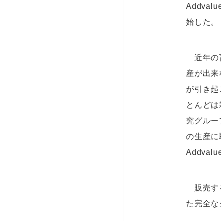
Addv
始した。
近年の畜
産が出来
が引き起
とんどは
究グルー
の生産に
Addv
販売する
た完全な