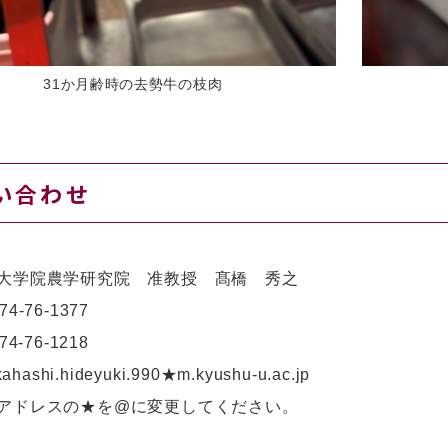
31か月齢時の去勢牛の枝肉
い合わせ
大学院農学研究院 准教授 髙橋 秀之
74-76-1377
4-76-1218
ahashi.hideyuki.990★m.kyushu-u.ac.jp
アドレスの★を@に変更してください。