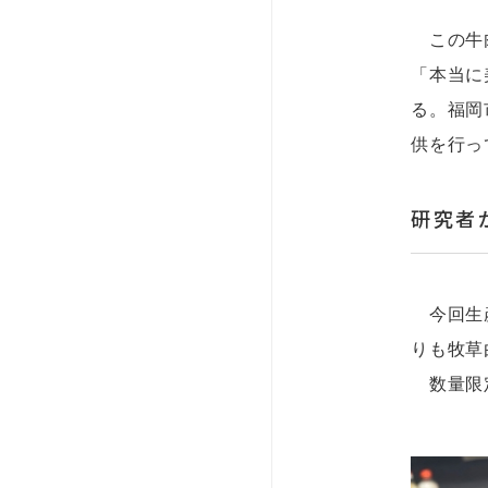
この牛肉
「本当に
る。福岡
供を行っ
研究者
今回生産
りも牧草
数量限定