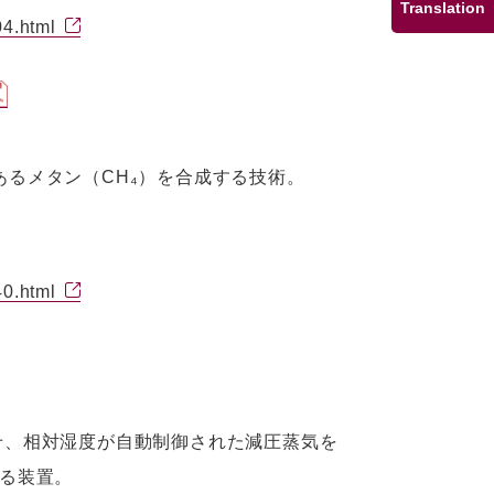
Translation
04.html
であるメタン（CH₄）を合成する技術。
40.html
させ、相対湿度が自動制御された減圧蒸気を
きる装置。