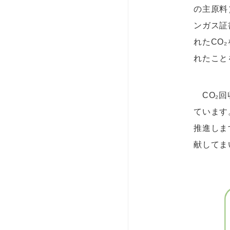
の主原料
ンガス証
れたCO
れたこと
CO₂回
ています
推進しま
献してま