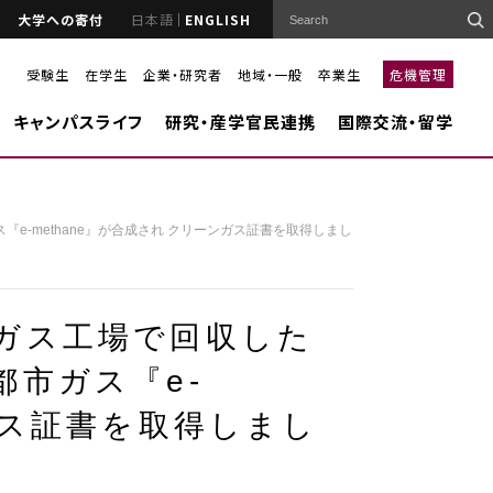
大学への寄付
日本語
ENGLISH
受験生
在学生
企業・研究者
地域・一般
卒業生
危機管理
キャンパスライフ
研究・産学官民連携
国際交流・留学
e-methane』が合成され クリーンガス証書を取得しまし
市ガス工場で回収した
都市ガス『e-
ンガス証書を取得しまし