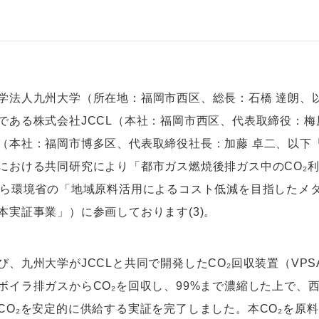
法人九州大学（所在地：福岡市西区、総長：石橋 達朗、
である株式会社JCCL（本社：福岡市西区、代表取締役：梅原
（本社：福岡市博多区、代表取締役社長：加藤 卓二、以下「
における共同研究により「都市ガス燃焼後排ガス中のCO₂利用
から環境省の「地域原料活用によるコスト低減を目指したメタ
本実証事業」）に参画しております(3)。
、九州大学がJCCLと共同で開発したCO₂回収装置（VPS
ボイラ排ガスからCO₂を回収し、99%まで濃縮した上で、
CO₂を安定的に供給する実証を完了しました。本CO₂を原