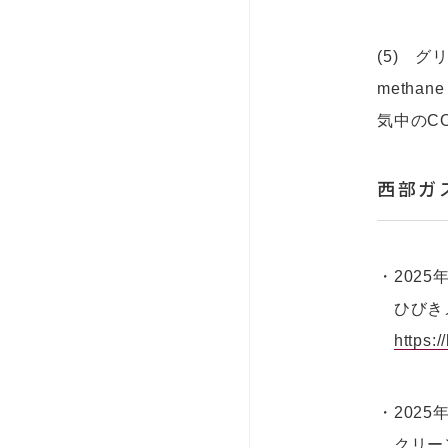
(5) 
meth
気中のC
西部ガ
・2025
ひびきメ
https:
・2025
クリーン