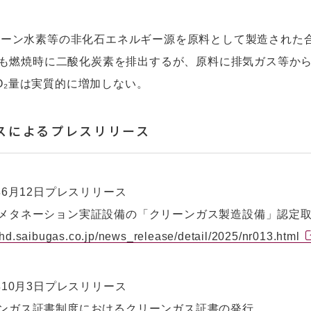
グリーン水素等の非化石エネルギー源を原料として製造された
aneも燃焼時に二酸化炭素を排出するが、原料に排気ガス等
O₂量は実質的に増加しない。
スによるプレスリリース
年6月12日プレスリリース
タネーション実証設備の「クリーンガス製造設備」認定取
//hd.saibugas.co.jp/news_release/detail/2025/nr013.html
年10月3日プレスリリース
ガス証書制度におけるクリーンガス証書の発行