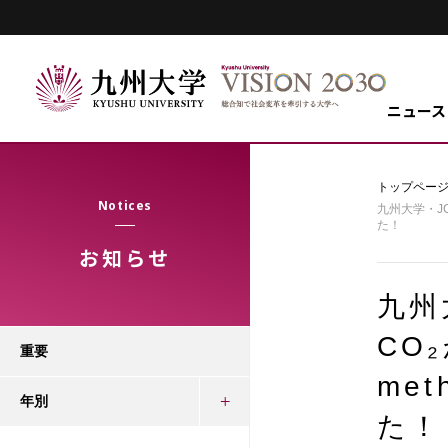
ニュース
トップペー
Notices
九州大学・J
た！
お知らせ
九州
CO
重要
me
年別
た！