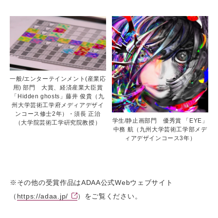
一般/エンターテインメント(産業応
用) 部門 大賞、経済産業大臣賞
「Hidden ghosts」藤井 俊貴（九
州大学芸術工学府メディアデザイ
ンコース修士2年）・須長 正治
学生/静止画部門 優秀賞 「EYE」
（大学院芸術工学硏究院教授）
中務 航（九州大学芸術工学部メデ
ィアデザインコース3年）
※その他の受賞作品はADAA公式Webウェブサイト
（
https://adaa.jp/
）をご覧ください。