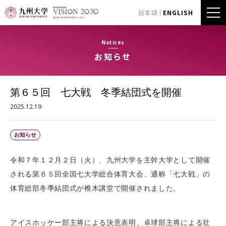
日本語
ENGLISH
Notices
お知らせ
第６５回 七大戦 冬季結団式を開催
2025.12.19
お知らせ
令和７年１２月２日（火）、九州大学を主幹大学として開催
される第６５回全国七大学総合体育大会、通称「七大戦」の
体育総部冬季結団式が椎木講堂で開催されました。
アイスホッケー部主将による決意表明、卓球部主将による壮