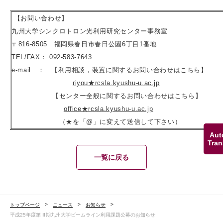
【お問い合わせ】
九州大学シンクロトロン光利用研究センター事務室
〒816-8505 福岡県春日市春日公園6丁目1番地
TEL/FAX： 092-583-7643
e-mail ： 【利用相談，装置に関するお問い合わせはこちら】
riyou★rcsla.kyushu-u.ac.jp
【センター全般に関するお問い合わせはこちら】
office★rcsla.kyushu-u.ac.jp
（★を「@」に変えて送信して下さい）
Aut
Tran
一覧に戻る
トップページ
ニュース
お知らせ
平成25年度第Ⅲ期九州大学ビームライン利用課題公募のお知らせ