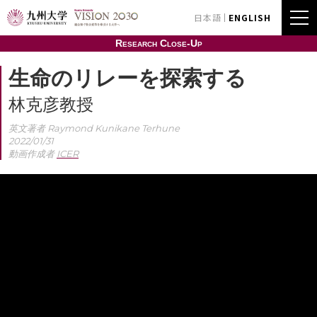
日本語
ENGLISH
Research Close-Up
生命のリレーを探索する
林克彦教授
英文著者 Raymond Kunikane Terhune
2022/01/31
動画作成者
ICER