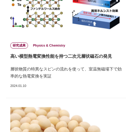
研究成果
Physics & Chemistry
⾼い横型熱電変換性能を持つ⼆次元層状磁⽯の発⾒
層状物質の特異なスピンの流れを使って、室温無磁場下で効
率的な熱電変換を実証
2024.01.10