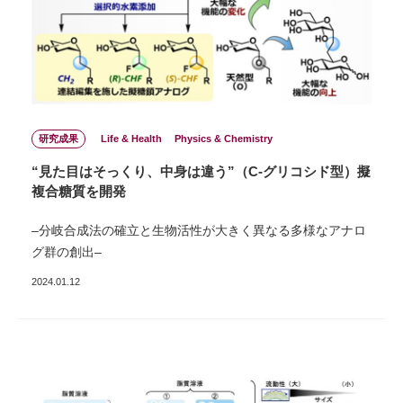
研究成果
Life & Health
Physics & Chemistry
“⾒た⽬はそっくり、中⾝は違う”（C-グリコシド型）擬
複合糖質を開発
‒分岐合成法の確⽴と⽣物活性が⼤きく異なる多様なアナロ
グ群の創出‒
2024.01.12