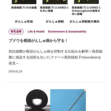
研究成果
Life & Health
Environment & Sustainability
ブドウを根頭がんしゅ病から守る！
拮抗細菌が根頭がんしゅ病を抑制する仕組みを解明～病原細
菌に感染する頭部を欠いたファージ尾部様粒子rhizoviticinを
発見～
2024.01.18