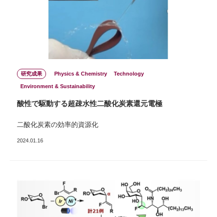
研究成果
Physics & Chemistry
Technology
Environment & Sustainability
酸性で駆動する超疎水性二酸化炭素還元電極
二酸化炭素の効率的資源化
2024.01.16