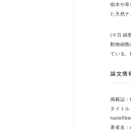
樹木や草
た天然ナ
(※3) 
動物細胞
ている。
論文情
掲載誌：Car
タイトル：Pro
nanofiber
著者名：Akih