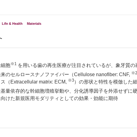
Life & Health
Materials
ト
※1
幹細胞
を用いる歯の再生医療が注目されているが、象牙質の
※
のセルロースナノファイバー（Cellulose nanofiber: CNF,
※3
Extracellular matrix: ECM,
）の形状と特性を模倣した
酸基量依存的な幹細胞増殖挙動や、分化誘導因子を外添せずに
に向けた新規医用モダリティとしての効果・効能に期待