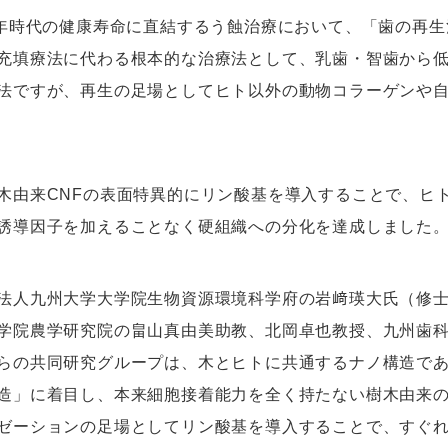
0年時代の健康寿命に直結するう蝕治療において、「歯の再
充填療法に代わる根本的な治療法として、乳歯・智歯から
法ですが、再生の足場としてヒト以外の動物コラーゲンや
木由来CNFの表面特異的にリン酸基を導入することで、ヒ
誘導因子を加えることなく硬組織への分化を達成しました
法人九州大学大学院生物資源環境科学府の岩﨑瑛大氏（修士
学院農学研究院の畠山真由美助教、北岡卓也教授、九州歯
らの共同研究グループは、木とヒトに共通するナノ構造で
造」に着目し、本来細胞接着能力を全く持たない樹木由来の
ゼーションの足場としてリン酸基を導入することで、すぐ