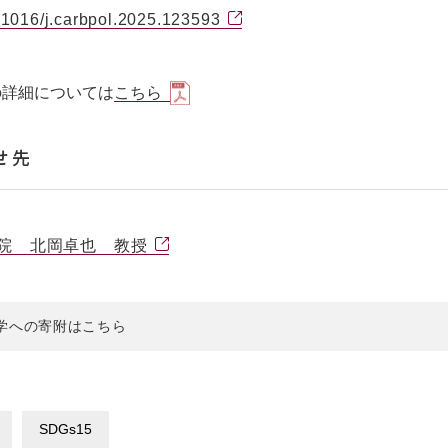
.1016/j.carbpol.2025.123593
の詳細については
こちら
せ先
院 北岡卓也 教授
学への寄附はこちら
SDGs15