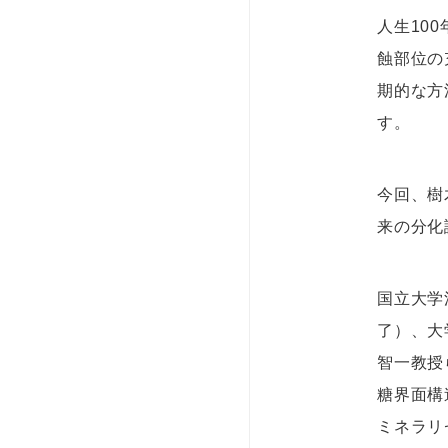
人生10
蝕部位の
期的な方
す。
今回、樹
来の分化
国立大学
了）、大
智一教授
糖界面構
ミネラリ