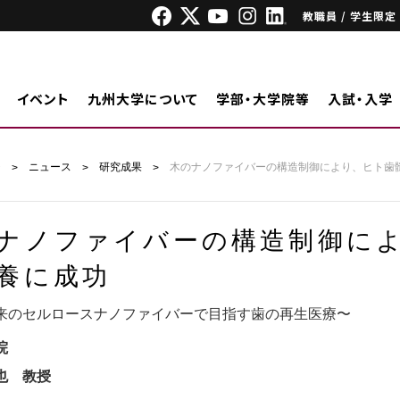
教職員 / 学生限定
イベント
九州大学について
学部・大学院等
入試・入学
ジ
ニュース
研究成果
木のナノファイバーの構造制御により、ヒト歯
ナノファイバーの構造制御に
養に成功
来のセルロースナノファイバーで目指す歯の再生医療〜
院
也 教授