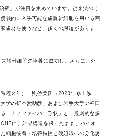
生治療」が注目を集めています。従来法のう
低侵襲的に入手可能な歯髄幹細胞を用いる画
自家歯材を使うなど、多くの課題がありま
ト歯髄幹細胞の培養に成功し、さらに、外
。
課程２年）、劉啓美氏（2023年修士修
科大学の折本愛助教、および岩手大学の福田
ある「ナノファイバー形状」と「規則的な多
CNFに、結晶構造を保ったまま、バイオ
れた細胞接着・培養特性と硬組織への分化誘