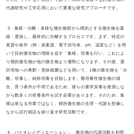
代謝研究や工学応用において重要な研究アプローチです。
3. 集積・分離：多様な微生物群から標的とする微生物を濃
縮・選抜し、最終的に分離するプロセスです。まず、特定の
基質や条件（例：炭素源、電子供与体、pH、温度など）を用
いて目的微生物の増殖を促す「集積」培養を行い、これによ
り標的微生物が他の微生物より優勢になります。その後、選
択培地への希釈・塗抹植菌などを用いて、1種の微生物を「分
離」培養し、純粋培養を目指します。難培養性微生物の場
合、育つ条件が不明であるため、彼らの要求栄養を推測しな
がら数多くの培養条件を試す必要があります。そのため、集
積は単なる作業ではなく、標的微生物の生理・代謝を想像し
ながら試行錯誤を繰り返す研究活動です。
4. バイオレメディエーション： 微生物の代謝活動を利用