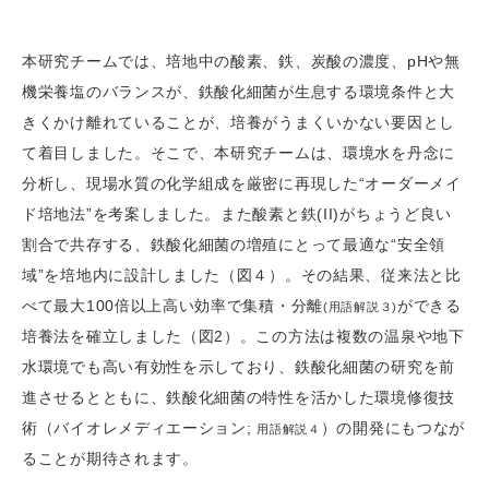
本研究チームでは、培地中の酸素、鉄、炭酸の濃度、pHや無
機栄養塩のバランスが、鉄酸化細菌が生息する環境条件と大
きくかけ離れていることが、培養がうまくいかない要因とし
て着目しました。そこで、本研究チームは、環境水を丹念に
分析し、現場水質の化学組成を厳密に再現した“オーダーメイ
ド培地法”を考案しました。また酸素と鉄(II)がちょうど良い
割合で共存する、鉄酸化細菌の増殖にとって最適な“安全領
域”を培地内に設計しました（図４）。その結果、従来法と比
べて最大100倍以上高い効率で集積・分離
ができる
(用語解説３)
培養法を確立しました（図2）。この方法は複数の温泉や地下
水環境でも高い有効性を示しており、鉄酸化細菌の研究を前
進させるとともに、鉄酸化細菌の特性を活かした環境修復技
術（バイオレメディエーション;
）の開発にもつなが
用語解説４
ることが期待されます。