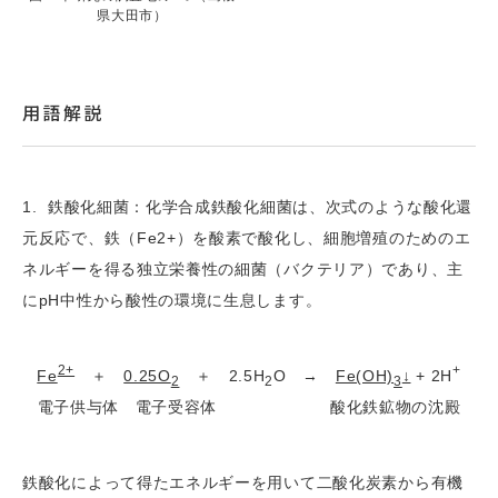
県大田市）
用語解説
1. 鉄酸化細菌：化学合成鉄酸化細菌は、次式のような酸化還
元反応で、鉄（Fe2+）を酸素で酸化し、細胞増殖のためのエ
ネルギーを得る独立栄養性の細菌（バクテリア）であり、主
にpH中性から酸性の環境に生息します。
2+
+
Fe
＋
0.25O
＋ 2.5H
O →
Fe(OH)
↓
+ 2H
2
2
3
電子供与体 電子受容体 酸化鉄鉱物の沈殿
鉄酸化によって得たエネルギーを用いて二酸化炭素から有機