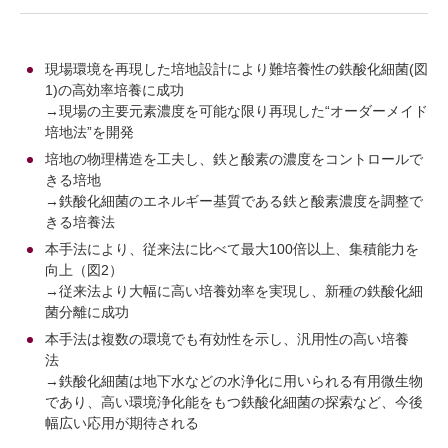
現場環境を再現した培地設計により難培養性の鉄酸化細菌(図
1)の高効率培養に成功
→現場の主要元素濃度を可能な限り再現した“オーダーメイド
培地法”を開発
培地の物理構造を工夫し、鉄と酸素の濃度をコントロールで
きる培地
→鉄酸化細菌のエネルギー基質である鉄と酸素濃度を調整で
きる培養法
本手法により、従来法に比べて最大100倍以上、集積能力を
向上（図2）
→従来法より大幅に高い培養効率を実現し、新種の鉄酸化細
菌分離に成功
本手法は複数の環境でも有効性を示し、汎用性の高い培養
法
→鉄酸化細菌は地下水などの水浄化に用いられる有用微生物
であり、高い環境浄化能をもつ鉄酸化細菌の探索など、今後
幅広い応用が期待される