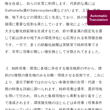
物を合成し、自らの生育に利用します。代表的な属には
Gallionella属やSideroxydans属などがいます。土壌、堆積
Automatic
物、地下水などの環境に広く生息しており、鉄の地球化学的
Translation
循環に重要な役割を果たしています。酸化によって表面積の
大きな酸化鉄鉱物を生成するため、鉄や重金属の固定化を通
じて鉱山排水や地下水の環境浄化にも応用される有用微生物
です。一方で、多くの鉄酸化細菌は実験室で純粋培養でき
ず、非常に培養が難しい微生物として分類されてきました。
2. 純粋培養：環境に多様に存在する微生物群の中から、標
的の1種類の微生物のみを分離・増殖させる技術です。これに
より、遺伝子解析ではわからない各微生物の生理・代謝・生
態の特徴を詳細に調べられます。純粋培養は通常、選択培地
を用いて行われ、得られた集積培地から希釈を繰り返すこと
で達成されます。環境微生物のほとんどは未培養（培養条件
がわかっていない状態）であり、純粋培養は今なお微生物の