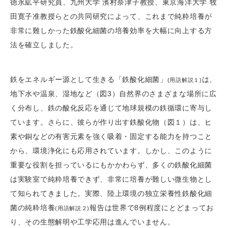
徳永絋平研究員、九州大学 濱村奈津子教授、東京海洋大学 牧
田寛子准教授らとの共同研究によって、これまで純粋培養が
非常に難しかった鉄酸化細菌の培養効率を大幅に向上する方
法を確立しました。
鉄をエネルギー源として生きる「鉄酸化細菌」
は、
(用語解説１)
地下水や温泉、湿地など（図3）自然界のさまざまな場所に広
く分布し、鉄の酸化反応を通じて地球規模の鉄循環に寄与し
ています。さらに、彼らが作り出す鉄酸化物（図１）は、ヒ
素や銅などの有害元素を強く吸着・固定する能力を持つこと
から、環境浄化にも応用されています。しかし、このように
重要な役割を担っているにもかかわらず、多くの鉄酸化細菌
は実験室で純粋培養できず、非常に培養が難しい微生物とし
て知られてきました。実際、陸上環境の独立栄養性鉄酸化細
菌の純粋培養
報告は世界で8例程度にとどまってお
(用語解説２)
り、その生態解明や工学応用は進んでいません。