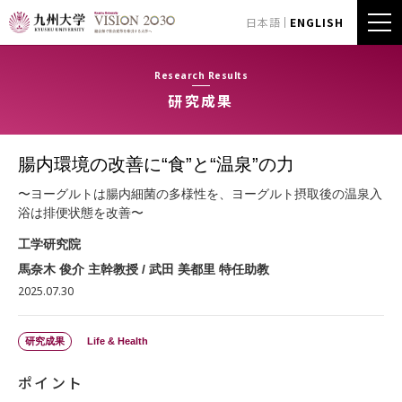
日本語
ENGLISH
Research Results
研究成果
腸内環境の改善に“食”と“温泉”の力
〜ヨーグルトは腸内細菌の多様性を、ヨーグルト摂取後の温泉入
浴は排便状態を改善〜
工学研究院
馬奈木 俊介 主幹教授 / 武田 美都里 特任助教
2025.07.30
研究成果
Life & Health
ポイント