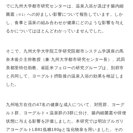
でに九州大学都市研究センターは、温泉入浴が及ぼす腸内細
菌叢
への好ましい影響について報告しています。しか
（※1）
し、食事と温泉の組み合わせが健康にどのような影響を与え
るかについてはほとんどわかっていませんでした。
そこで、九州大学大学院工学研究院都市システム学講座の馬
奈木俊介主幹教授（兼:九州大学都市研究センター長）、武田
美都里特任助教、崔廷米フェローの研究グループは、別府市
と共同して、ヨーグルト摂取後の温泉入浴の効果を検証しま
した。
九州地方在住の47名の健康な成人について、対照群、ヨーグ
ルト群、ヨーグルト＋温泉群の3群に分け、腸内細菌叢や排便
状態に与える影響を評価しました。本研究では明治ブルガリ
アヨーグルトLB81低糖180gと塩化物泉を用いました。その