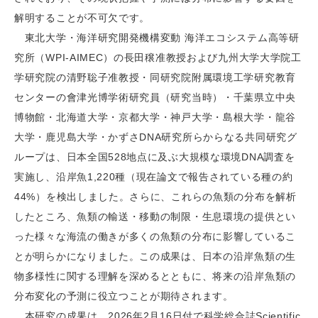
解明することが不可欠です。
東北大学・海洋研究開発機構変動 海洋エコシステム高等研
究所（WPI-AIMEC）の長田穣准教授および九州大学大学院工
学研究院の清野聡子准教授・同研究院附属環境工学研究教育
センターの會津光博学術研究員（研究当時）・千葉県立中央
博物館・北海道大学・京都大学・神戸大学・島根大学・龍谷
大学・鹿児島大学・かずさDNA研究所らからなる共同研究グ
ループは、日本全国528地点に及ぶ大規模な環境DNA調査を
実施し、沿岸魚1,220種（現在論文で報告されている種の約
44%）を検出しました。さらに、これらの魚類の分布を解析
したところ、魚類の輸送・移動の制限・生息環境の提供とい
った様々な海流の働きが多くの魚類の分布に影響しているこ
とが明らかになりました。この成果は、日本の沿岸魚類の生
物多様性に関する理解を深めるとともに、将来の沿岸魚類の
分布変化の予測に役立つことが期待されます。
本研究の成果は、2026年2月16日付で科学総合誌Scientific