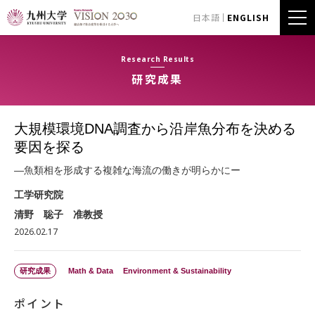
日本語
ENGLISH
Research Results
研究成果
大規模環境DNA調査から沿岸魚分布を決める
要因を探る
―魚類相を形成する複雑な海流の働きが明らかにー
工学研究院
清野 聡子 准教授
2026.02.17
研究成果
Math & Data
Environment & Sustainability
ポイント