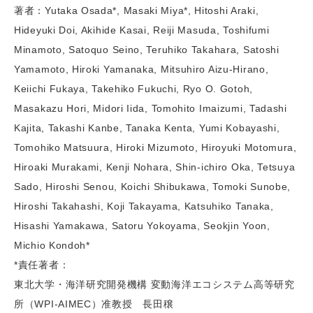
著者：Yutaka Osada*, Masaki Miya*, Hitoshi Araki,
Hideyuki Doi, Akihide Kasai, Reiji Masuda, Toshifumi
Minamoto, Satoquo Seino, Teruhiko Takahara, Satoshi
Yamamoto, Hiroki Yamanaka, Mitsuhiro Aizu-Hirano,
Keiichi Fukaya, Takehiko Fukuchi, Ryo O. Gotoh,
Masakazu Hori, Midori Iida, Tomohito Imaizumi, Tadashi
Kajita, Takashi Kanbe, Tanaka Kenta, Yumi Kobayashi,
Tomohiko Matsuura, Hiroki Mizumoto, Hiroyuki Motomura,
Hiroaki Murakami, Kenji Nohara, Shin-ichiro Oka, Tetsuya
Sado, Hiroshi Senou, Koichi Shibukawa, Tomoki Sunobe,
Hiroshi Takahashi, Koji Takayama, Katsuhiko Tanaka,
Hisashi Yamakawa, Satoru Yokoyama, Seokjin Yoon,
Michio Kondoh*
*責任著者：
東北大学・海洋研究開発機構 変動海洋エコシステム高等研究
所（WPI-AIMEC）准教授 長田穣