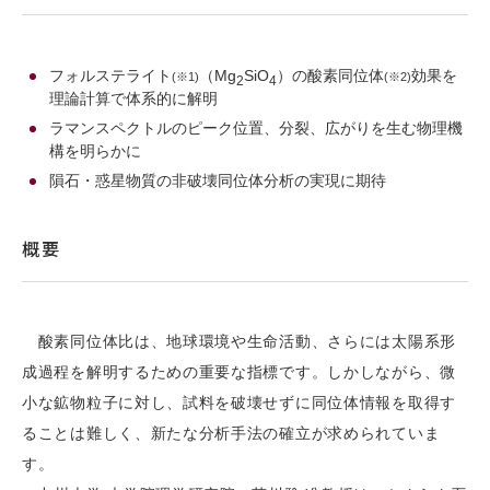
フォルステライト
（Mg
SiO
）の酸素同位体
効果を
(※1)
(※2)
2
4
理論計算で体系的に解明
ラマンスペクトルのピーク位置、分裂、広がりを生む物理機
構を明らかに
隕石・惑星物質の非破壊同位体分析の実現に期待
概要
酸素同位体比は、地球環境や生命活動、さらには太陽系形
成過程を解明するための重要な指標です。しかしながら、微
小な鉱物粒子に対し、試料を破壊せずに同位体情報を取得す
ることは難しく、新たな分析手法の確立が求められていま
す。