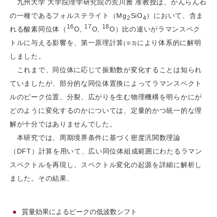
九州大学 大学院理学研究院の荒川雅 准教授は、かんらん石
の一種であるフォルステライト（Mg
SiO
）において、含ま
2
4
16
17
18
れる酸素同位体（
O,
O,
O）比の違いがラマンスペク
トルに与える影響を、第一原理計算
により体系的に解明
(※3)
しました。
これまで、同位体に応じて振動数が変化することは知られ
ていましたが、部分的な同位体置換によってラマンスペクト
ルのピーク位置、分裂、広がりを生む物理機構を明らかにが
どのように変化するのかについては、定量的かつ統一的な理
解が十分ではありませんでした。
本研究では、周期境界条件に基づく密度汎関数理論
（DFT）計算を用いて、広い同位体組成範囲にわたるラマン
スペクトルを再現し、スペクトル変化の起源を詳細に解析し
ました。その結果、
質量効果によるピークの低波数シフト