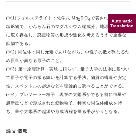
(※1)フォルステライト：化学式 Mg
SiO
で表されるケイ酸
2
4
Automatic
Translation
塩鉱物で、かんらん石のマグネシウム端成分。地球や隕石中
に広く存在し、惑星物質の形成や進化を考えるうえで重要な
鉱物である。
(※2) 同位体：同じ元素でありながら、中性子の数が異なるた
め質量が異なる原子のこと。
(※3) 第一原理計算：実験に頼らず、量子力学の法則に基づい
て原子や電子の振る舞いを計算する手法。物質の構造や安定
性、スペクトルの起源などを理論的に調べることができる。
(※4）プレソーラー粒子：現在の太陽系ができる前に恒星や
超新星などで形成された鉱物粒子。特異な同位体組成を持
ち、星や太陽系の起源や形成過程を探る手がかりとなる。
論文情報