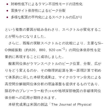
対称性低下によるラマン不活性モードの活性化
置換サイト依存性によるピーク分裂
多様な配置の平均化によるスペクトルの広がり
という複数の要因が組み合わさり、スペクトルが変化するこ
とが明らかになりました。
さらに、既報の実験スペクトルとの比較により、主要なSi–
−1
O伸縮振動（約820、880、920 cm
）の同位体依存性を定
量的に再現することに成功しました。
酸素同位体がラマンスペクトルのピーク位置、分裂、広が
りをどう変えるのか、その物理的起源を第一原理計算で初め
て体系的に示した本研究成果は、マイクロラマン分光による
高空間分解能同位体分析の理論基盤を提供するものであり、
隕石中のプレソーラー粒子
や地球深部物質の非破壊同位
(※4)
体分析への応用が期待されます。
本研究成果は米国の雑誌「The Journal of Physical