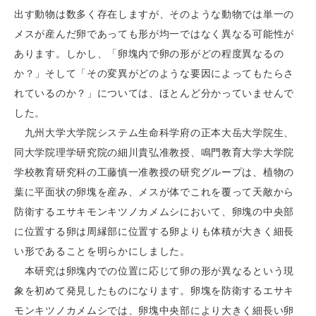
出す動物は数多く存在しますが、そのような動物では単一の
メスが産んだ卵であっても形が均一ではなく異なる可能性が
あります。しかし、「卵塊内で卵の形がどの程度異なるの
か？」そして「その変異がどのような要因によってもたらさ
れているのか？」については、ほとんど分かっていませんで
した。
九州大学大学院システム生命科学府の正本大岳大学院生、
同大学院理学研究院の細川貴弘准教授、鳴門教育大学大学院
学校教育研究科の工藤慎一准教授の研究グループは、植物の
葉に平面状の卵塊を産み、メスが体でこれを覆って天敵から
防衛するエサキモンキツノカメムシにおいて、卵塊の中央部
に位置する卵は周縁部に位置する卵よりも体積が大きく細長
い形であることを明らかにしました。
本研究は卵塊内での位置に応じて卵の形が異なるという現
象を初めて発見したものになります。卵塊を防衛するエサキ
モンキツノカメムシでは、卵塊中央部により大きく細長い卵