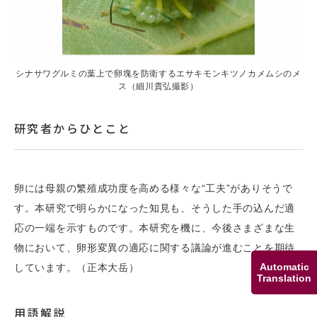
シナサワグルミの葉上で卵塊を防衛するエサキモンキツノカメムシのメ
ス（細川貴弘撮影）
研究者からひとこと
卵には⺟親の繁殖成功度を⾼める様々な“工夫”がありそうで
す。本研究で明らかになった知⾒も、そうした手の込んだ適
応の⼀端を⽰すものです。本研究を機に、今後さまざまな⽣
物において、卵形変異の適応に関する議論が進むことを期待
Automatic
しています。（正本⼤岳）
Translation
用語解説