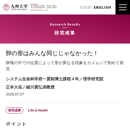
日本語
ENGLISH
Research Results
研究成果
卵の形はみんな同じじゃなかった！
卵塊の中での位置によって形が異なる現象をカメムシで初めて発
見
システム生命科学府一貫制博士課程４年／理学研究院
正本大岳／細川貴弘准教授
2026.07.07
研究成果
Life & Health
ポイント