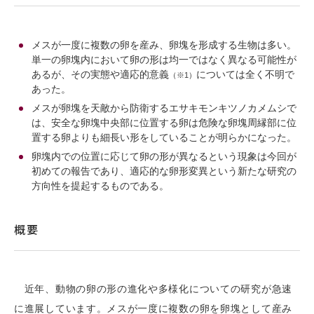
メスが一度に複数の卵を産み、卵塊を形成する生物は多い。
単一の卵塊内において卵の形は均一ではなく異なる可能性が
あるが、その実態や適応的意義
については全く不明で
（※1）
あった。
メスが卵塊を天敵から防衛するエサキモンキツノカメムシで
は、安全な卵塊中央部に位置する卵は危険な卵塊周縁部に位
置する卵よりも細長い形をしていることが明らかになった。
卵塊内での位置に応じて卵の形が異なるという現象は今回が
初めての報告であり、適応的な卵形変異という新たな研究の
方向性を提起するものである。
概要
近年、動物の卵の形の進化や多様化についての研究が急速
に進展しています。メスが一度に複数の卵を卵塊として産み