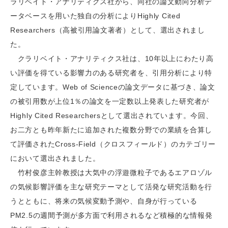
ラリベイト・アナリティクス社から、同社の論文動向分析デ
ータベースを用いた独自の分析によりHighly Cited
Researchers（高被引用論文著者）として、選出されまし
た。
クラリベイト・アナリティクス社は、10年以上にわたり高
い評価を得ている影響力のある研究者を、引用分析により特
定しています。Web of Scienceの論文データに基づき、論文
の被引用数が上位1％の論文を一定数以上発表した研究者が
Highly Cited Researchersとして選出されています。今回、
お二方とも昨年新たに追加された複数分野での業績を合算し
て評価されたCross-Field（クロスフィールド）のカテゴリー
において選出されました。
竹村俊彦主幹教授は大気中の浮遊微粒子であるエアロゾル
の気候影響評価を主な研究テーマとして活発な研究活動を行
うとともに、将来の気候変動予測や、自身が行っている
PM2.5の週間予測が多方面で利用されるなど積極的な情報発