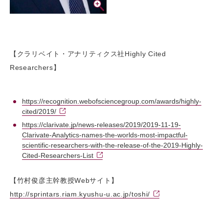
【クラリベイト・アナリティクス社Highly Cited
Researchers】
https://recognition.webofsciencegroup.com/awards/highly-
cited/2019/
https://clarivate.jp/news-releases/2019/2019-11-19-
Clarivate-Analytics-names-the-worlds-most-impactful-
scientific-researchers-with-the-release-of-the-2019-Highly-
Cited-Researchers-List
【竹村俊彦主幹教授Webサイト】
http://sprintars.riam.kyushu-u.ac.jp/toshi/