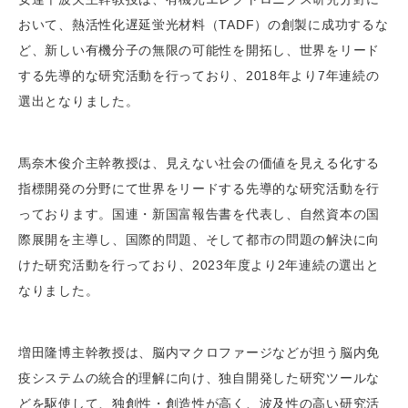
おいて、熱活性化遅延蛍光材料（TADF）の創製に成功するな
ど、新しい有機分子の無限の可能性を開拓し、世界をリード
する先導的な研究活動を行っており、2018年より7年連続の
選出となりました。
馬奈木俊介主幹教授は、見えない社会の価値を見える化する
指標開発の分野にて世界をリードする先導的な研究活動を行
っております。国連・新国富報告書を代表し、自然資本の国
際展開を主導し、国際的問題、そして都市の問題の解決に向
けた研究活動を行っており、2023年度より2年連続の選出と
なりました。
増田隆博主幹教授は、脳内マクロファージなどが担う脳内免
疫システムの統合的理解に向け、独自開発した研究ツールな
どを駆使して、独創性・創造性が高く、波及性の高い研究活