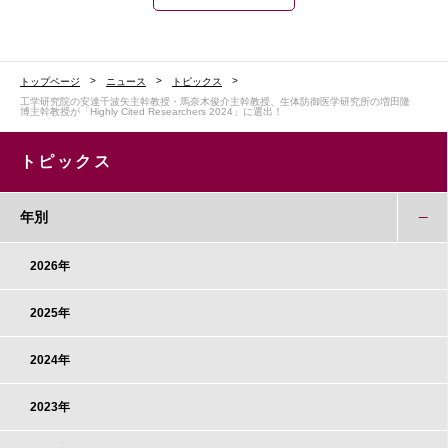
トップページ
ニュース
トピックス
工学研究院の安達千波矢主幹教授・馬奈木俊介主幹教授、生体防御医学研究所の増田隆
博主幹教授が「Highly Cited Researchers 2024」に選出！
トピックス
年別
2026年
2025年
2024年
2023年