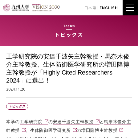
日本語
ENGLISH
Topics
トピックス
工学研究院の安達千波矢主幹教授・馬奈木俊
介主幹教授、生体防御医学研究所の増田隆博
主幹教授が「Highly Cited Researchers
2024」に選出！
2024.11.20
トピックス
本学の
工学研究院
の
安達千波矢主幹教授
と
馬奈木俊介主
幹教授
、
生体防御医学研究所
の
増田隆博主幹教授