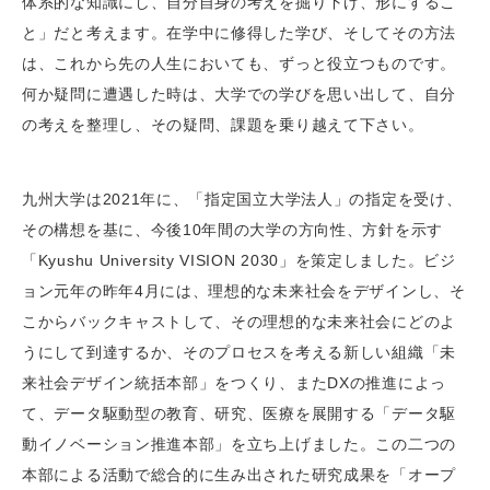
体系的な知識にし、自分自身の考えを掘り下げ、形にするこ
と」だと考えます。在学中に修得した学び、そしてその方法
は、これから先の人生においても、ずっと役立つものです。
何か疑問に遭遇した時は、大学での学びを思い出して、自分
の考えを整理し、その疑問、課題を乗り越えて下さい。
九州大学は2021年に、「指定国立大学法人」の指定を受け、
その構想を基に、今後10年間の大学の方向性、方針を示す
「Kyushu University VISION 2030」を策定しました。ビジ
ョン元年の昨年4月には、理想的な未来社会をデザインし、そ
こからバックキャストして、その理想的な未来社会にどのよ
うにして到達するか、そのプロセスを考える新しい組織「未
来社会デザイン統括本部」をつくり、またDXの推進によっ
て、データ駆動型の教育、研究、医療を展開する「データ駆
動イノベーション推進本部」を立ち上げました。この二つの
本部による活動で総合的に生み出された研究成果を「オープ