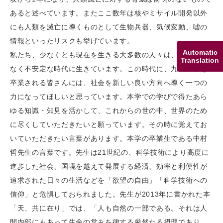
あると述べています。またここ数年は核やミサイル開発以外
にも人類を滅亡に導くものとして生物兵器、気候変動、嘘の
情報といったリスクも挙げています。
Automatic
私たち、少なくとも現在を生きる大多数の人々は、今までに
Translation
なく不安定な時代に生きています。この時代に、九州大学を
卒業される皆さんには、社会を新しい良い方向へ導く一つの
力になってほしいと思っています。本学での学びで得たあら
ゆる知識・知見を活かして、これからの世の中、世界のため
に尽くしていただきたいと願っています。その時に覚えてお
いていただきたい言葉があります。本学の卒業生である中村
哲先生の言葉です。先生は21世紀の、科学技術により高度に
進歩した社会、国境を越えて発展する経済、効率と利便性が
追求された日々の生活などを「欲望の自由」「科学技術への
信仰」と危惧しておられました。先生が2013年に書かれた本
「天、共に在り」では、「人も自然の一部である。それは人
間内部にもあって生命の営みを律する厳然たる摂理であり、