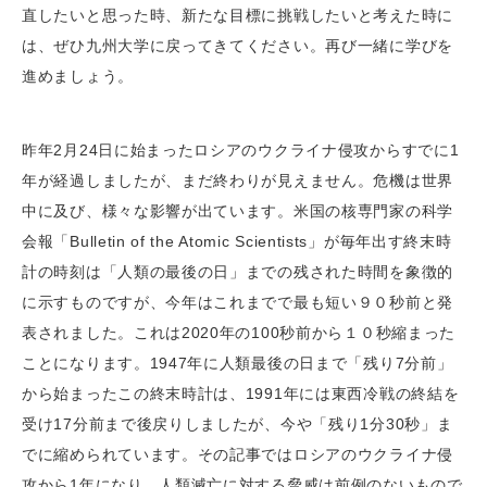
直したいと思った時、新たな目標に挑戦したいと考えた時に
は、ぜひ九州大学に戻ってきてください。再び一緒に学びを
進めましょう。
昨年2月24日に始まったロシアのウクライナ侵攻からすでに1
年が経過しましたが、まだ終わりが見えません。危機は世界
中に及び、様々な影響が出ています。米国の核専門家の科学
会報「Bulletin of the Atomic Scientists」が毎年出す終末時
計の時刻は「人類の最後の日」までの残された時間を象徴的
に示すものですが、今年はこれまでで最も短い９０秒前と発
表されました。これは2020年の100秒前から１０秒縮まった
ことになります。1947年に人類最後の日まで「残り7分前」
から始まったこの終末時計は、1991年には東西冷戦の終結を
受け17分前まで後戻りしましたが、今や「残り1分30秒」ま
でに縮められています。その記事ではロシアのウクライナ侵
攻から1年になり、人類滅亡に対する脅威は前例のないもので