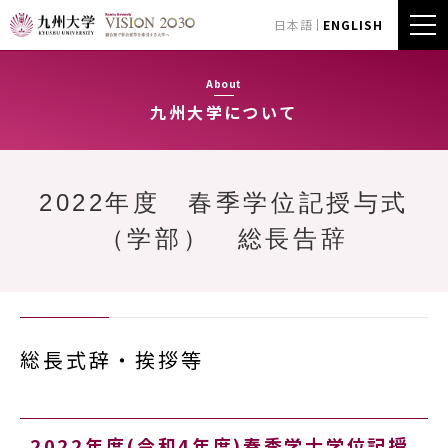
日本語
ENGLISH
About
九州大学について
2022年度 春季学位記授与式
（学部） 総長告辞
総長式辞・挨拶等
2022年度(令和4年度)春季学士学位記授