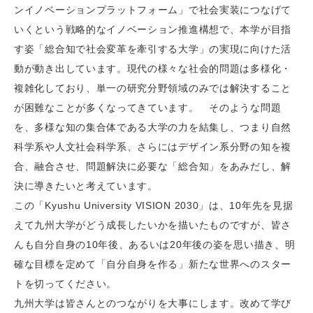
ンイノベーションプラットフォーム」で社会実装につなげて
いくという戦略的なイノベーション推進構想で、本学が目指
す姿「総合知で社会変革を牽引する大学」の実現に向けた活
動が動き出しています。現代の様々な社会的問題は多様化・
複雑化しており、単一の研究分野領域のみでは解決すること
が困難なことが多くなってきています。 そのような問題
を、多様な知の集合体である大学の力を結集し、つまり自然
科学系や人文社会科学系、さらにはデザイン系分野の知を複
合、融合させ、問題解決に必要な「総合知」をあみだし、解
決に導きたいと考えています。
この「Kyushu University VISION 2030」は、10年先を見据
えて九州大学がどう成長したいかを描いたものですが、皆さ
んも自分自身の10年後、あるいは20年後の姿を思い描き、明
確な目標を定めて「自分自身を作る」新たな世界へのスター
トを切ってください。
九州大学は皆さんとのつながりを大事にします。改めて学び