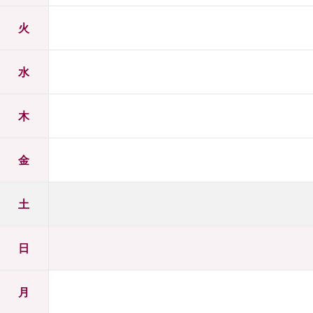
火
水
木
金
土
日
月