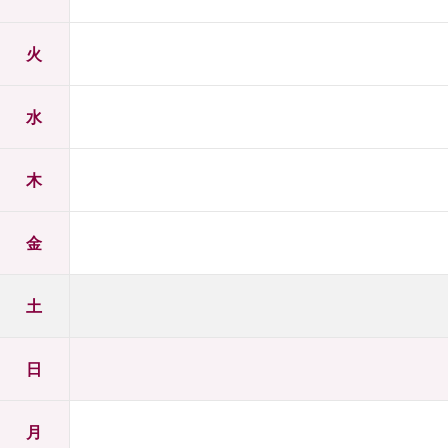
火
水
木
金
土
日
月