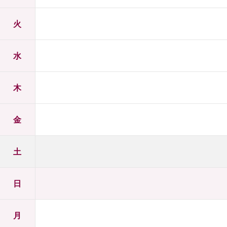
火
水
木
金
土
日
月