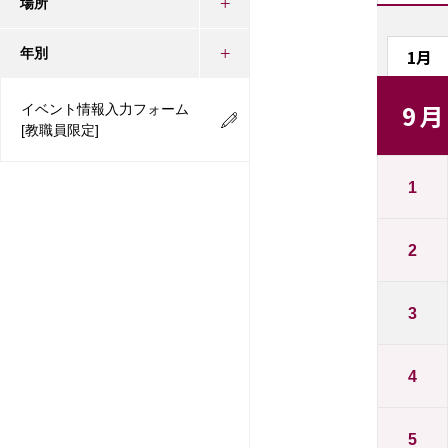
場所
1月
年別
9月
イベント情報入力フォーム
[教職員限定]
1
2
3
4
5