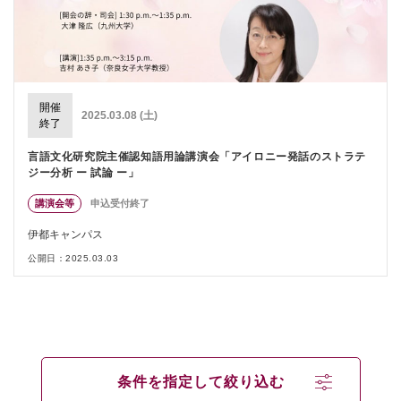
開催
2025.03.08 (土)
終了
言語文化研究院主催認知語用論講演会「アイロニー発話のストラテ
ジー分析 ー 試論 ー」
講演会等
申込受付終了
伊都キャンパス
公開日：2025.03.03
条件を指定して絞り込む