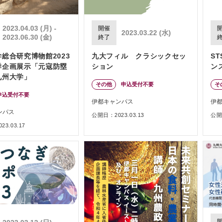
2023.04.03 (月) -
開催
2023.03.22 (水)
2023.06.30 (金)
終了
総合研究博物館2023
九大フィル クラシックセッ
S
季企画展示「元寇防塁
ション
ン
九州大学」
その他
申込受付不要
そ
申込受付不要
伊都キャンパス
伊
ンパス
公開日：2023.03.13
公開日
3.03.17