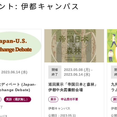
ント: 伊都キャンパス
2023.05.08 (月) -
開催
2023.06.14 (水)
2023.06.14 (水)
終了
ディベート (Japan-
巡回展示「帝国日本と森林」
九
xchange Debate)
伊都中央図書館会場
ラム
英語（通訳無し）
展示
申込受付不要
講
了
伊都キャンパス
伊
公開日：2023.05.11
公開日
ンパス