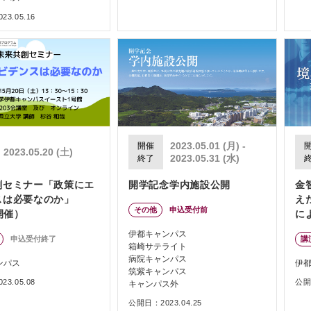
3.05.16
2023.05.01 (月) -
開催
2023.05.20 (土)
2023.05.31 (水)
終了
創セミナー「政策にエ
開学記念学内施設公開
金
スは必要なのか」
え
その他
申込受付前
0開催）
に
伊都キャンパス
申込受付終了
講
箱崎サテライト
病院キャンパス
ンパス
伊
筑紫キャンパス
3.05.08
公開日
キャンパス外
公開日：2023.04.25