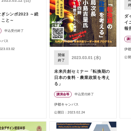
2023.03.12 (日)
ぎシンポ2023 ～続
ダ
くこと～
イ
報
申込受付終了
講
ンパス
伊
3.03.02
開催
公開日
2023.03.01 (水)
終了
未来共創セミナー「転換期の
日本の食料・農業政策を考え
る」
講演会等
申込受付終了
伊都キャンパス
公開日：2023.02.24