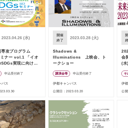
開催
2023.04.26 (水)
2023.03.28 (火)
終了
副専攻プログラム
Shadows &
2
ミナー vol.1 「イオ
Illuminations 上映会、ト
会
SDGs実現に向けた
ークショー
(水
申込受付終了
講演会等
申込受付終了
そ
ンパス
伊都キャンパス
伊
3.03.30
公開日：2023.03.20
公開日