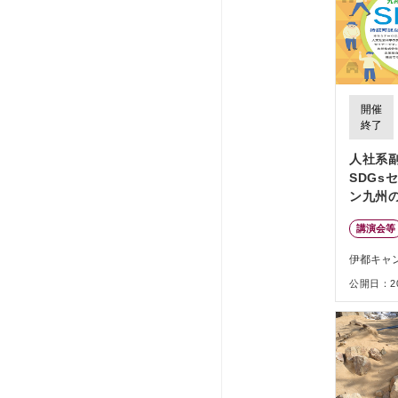
開催
終了
人社系
SDGsセ
ン九州の
挑戦」
講演会等
伊都キャ
公開日：202