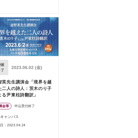
開催
2023.06.02 (金)
終了
智英先生講演会「境界を越
た二人の詩人：茨木のり子
よる尹東柱詩翻訳」
演会等
申込受付終了
都キャンパス
：2023.04.24