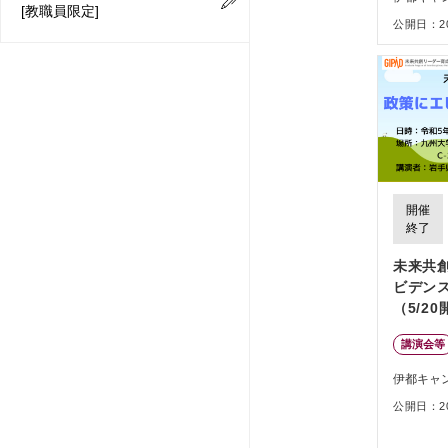
[教職員限定]
公開日：202
開催
終了
未来共
ビデン
（5/2
講演会等
伊都キャ
公開日：202