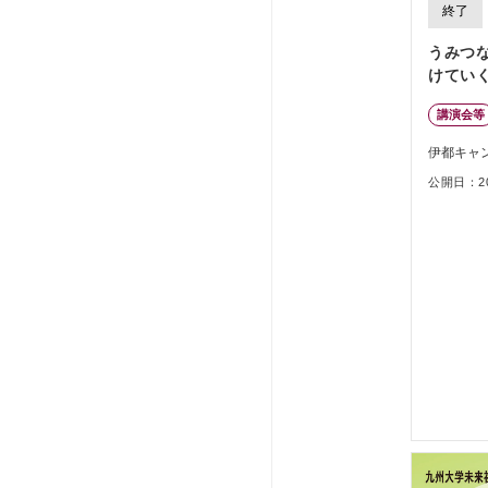
終了
うみつな
けてい
講演会等
伊都キャ
公開日：202