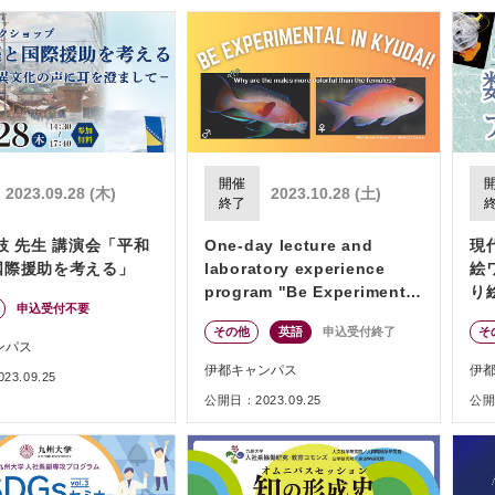
開催
2023.09.28 (木)
2023.10.28 (土)
終了
枝 先生 講演会「平和
One-day lecture and
現
国際援助を考える」
laboratory experience
絵
program "Be Experimental
り
申込受付不要
in Kyudai!"
その他
英語
申込受付終了
そ
ンパス
伊都キャンパス
伊
3.09.25
公開日：2023.09.25
公開日