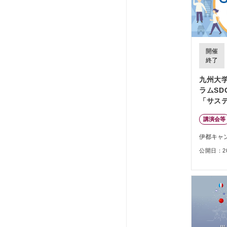
開催
終了
九州大
ラムSDG
「サス
に向け
講演会等
と」
伊都キャ
公開日：202