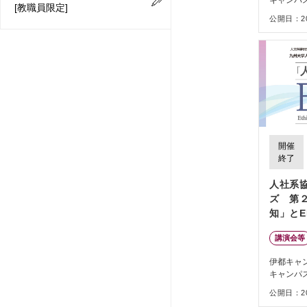
[教職員限定]
公開日：202
開催
終了
人社系
ズ 第
知」とE
講演会等
伊都キャ
キャンパ
公開日：202