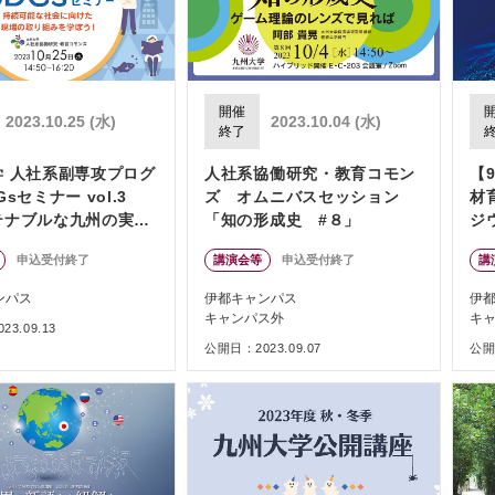
開催
2023.10.25 (水)
2023.10.04 (水)
終了
学 人社系副専攻プログ
人社系協働研究・教育コモン
【
sセミナー vol.3
ズ オムニバスセッション
材
テナブルな九州の実現
「知の形成史 #８」
ジ
て私たちができるこ
申込受付終了
講演会等
申込受付終了
講
ンパス
伊都キャンパス
伊
キャンパス外
キ
3.09.13
公開日：2023.09.07
公開日