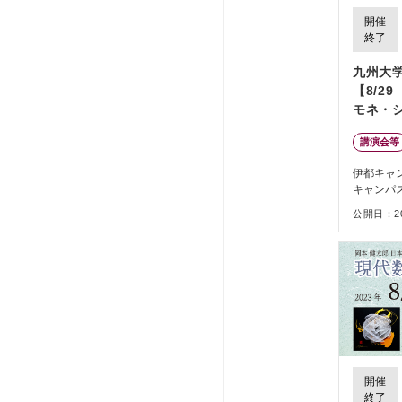
開催
終了
九州大
【8/2
モネ・
ッパ市
講演会等
の到達
式）
伊都キャ
キャンパ
公開日：202
開催
終了