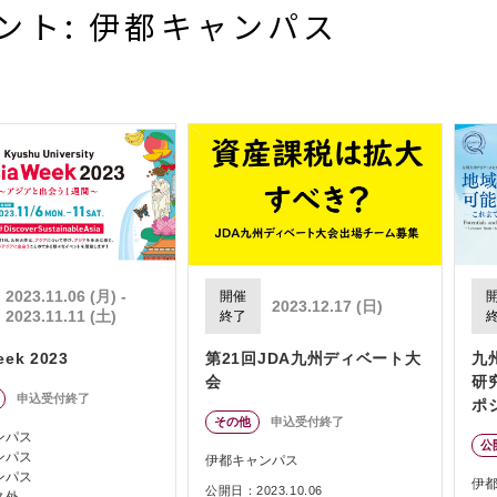
ント: 伊都キャンパス
2023.11.06 (月) -
開催
2023.12.17 (日)
2023.11.11 (土)
終了
eek 2023
第21回JDA九州ディベート大
九
会
研
申込受付終了
ポ
その他
申込受付終了
と
ンパス
公
れ
ンパス
伊都キャンパス
ンパス
伊
公開日：2023.10.06
ス外