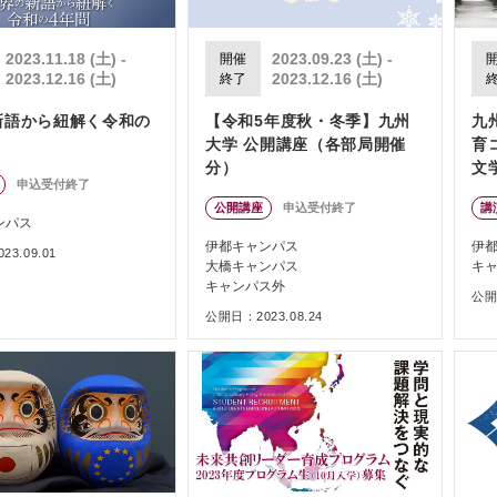
2023.11.18 (土) -
2023.09.23 (土) -
開催
2023.12.16 (土)
2023.12.16 (土)
終了
新語から紐解く令和の
【令和5年度秋・冬季】九州
九
大学 公開講座（各部局開催
育
分）
文
申込受付終了
プ
公開講座
申込受付終了
講
市
ンパス
沖
伊都キャンパス
伊
3.09.01
理
大橋キャンパス
キ
キャンパス外
公開日
公開日：2023.08.24