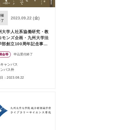
開催
2023.09.22 (金)
終了
州大学人社系協働研究・教
コモンズ企画・九州大学法
学部創立100周年記念事業
レ企画 ブックラウンチ『都
演会等
申込受付終了
で故郷を編む』を囲んで―
縄・シマの近現代と社会心
都キャンパス
学的フィールドワーク
ャンパス外
：2023.08.22