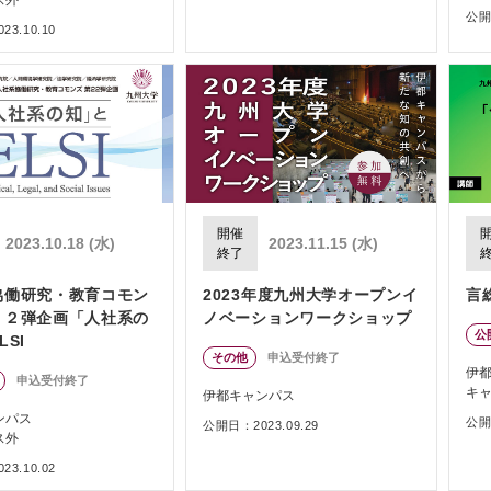
公開日
3.10.10
開催
2023.10.18 (水)
2023.11.15 (水)
終了
協働研究・教育コモン
2023年度九州大学オープンイ
言
２２弾企画「人社系の
ノベーションワークショップ
公
LSI
その他
申込受付終了
伊
申込受付終了
キ
伊都キャンパス
ンパス
公開日
公開日：2023.09.29
ス外
3.10.02