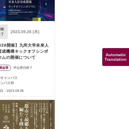
開催
2023.09.28 (木)
終了
9/28開催】九州大学未来人
育成機構キックオフシンポ
Automatic
ウムの開催について
Translation
演会等
申込受付終了
都キャンパス
ャンパス外
：2023.09.05