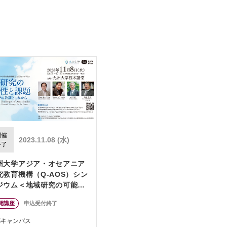
開催
2023.11.08 (水)
終了
州大学アジア・オセアニア
究教育機構（Q-AOS）シン
ジウム＜地域研究の可能性
課題：これまでの教訓とこ
開講座
申込受付終了
から＞
都キャンパス