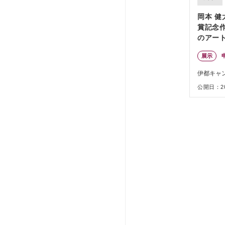
岡本 健
賞記念
のアー
展示
伊都キャ
公開日：202