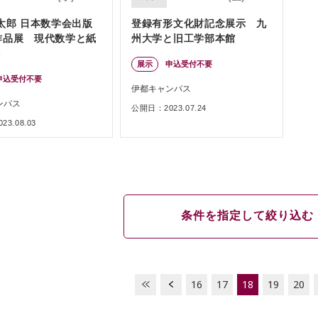
太郎 日本数学会出版
登録有形文化財記念展示 九
作品展 現代数学と紙
州大学と旧工学部本館
ト
展示
申込受付不要
申込受付不要
伊都キャンパス
ンパス
公開日：2023.07.24
3.08.03
条件を指定して絞り込む
16
17
18
19
20