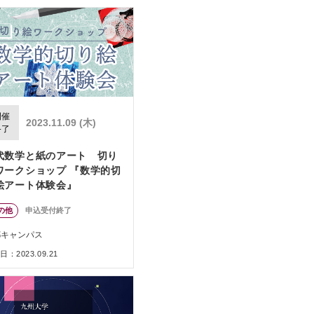
開催
2023.11.09 (木)
終了
代数学と紙のアート 切り
ワークショップ 『数学的切
絵アート体験会』
の他
申込受付終了
都キャンパス
：2023.09.21