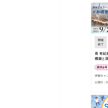
開催
終了
長 有紀
構築と
講演会等
伊都キャ
公開日：202