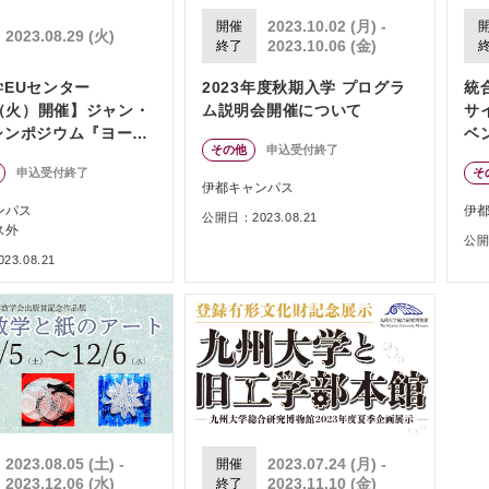
2023.10.02 (月) -
開催
2023.08.29 (火)
2023.10.06 (金)
終了
学EUセンター
2023年度秋期入学 プログラ
統
9（火）開催】ジャン・
ム説明会開催について
サ
シンポジウム『ヨーロ
ベ
その他
申込受付終了
民の形成／育成と現在
ラ
申込受付終了
そ
点』（ハイブリッド形
伊都キャンパス
ンパス
伊
公開日：2023.08.21
ス外
公開日
3.08.21
2023.08.05 (土) -
2023.07.24 (月) -
開催
2023.12.06 (水)
2023.11.10 (金)
終了