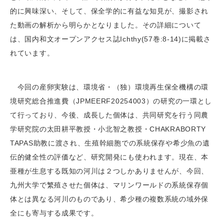
的に興味深い、そして、保全学的に有益な知見が、撮影され
た動画の解析から明らかとなりました。その詳細について
は、国内和文オープンアクセス誌Ichthy(57巻:8-14)に掲載さ
れています。
今回の産卵実験は、環境省・（独）環境再生保全機構の環
境研究総合推進費（JPMEERF20254003）の研究の一環とし
て行っており、今後、成長した個体は、共同研究を行う同農
学研究院の太田耕平教授・小北智之教授・CHAKRABORTY
TAPAS助教に渡され、生殖幹細胞での系統保存や希少魚の遺
伝的健全性の評価など、研究開発にも使われます。現在、本
亜種が生息する既知の河川は２つしかありませんが、今回、
九州大学で繁殖させた個体は、マリンワールドの系統保存個
体とは異なる河川のものであり、希少種の複数系統の域外保
全にも寄与する成果です。