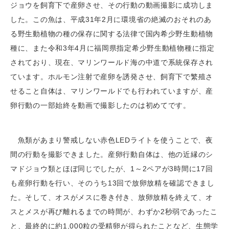
ジョウを飼育下で産卵させ、その行動の動画撮影に成功しま
した。この魚は、平成31年2月に環境省の絶滅のおそれのあ
る野生動植物の種の保存に関する法律で国内希少野生動植物
種に、また令和3年4月に福岡県指定希少野生動植物種に指定
されており、現在、マリンワールド海の中道で系統保存され
ています。ホルモン注射で産卵を誘発させ、飼育下で繁殖さ
せること自体は、マリンワールドでも行われていますが、産
卵行動の一部始終を動画で撮影したのは初めてです。
魚類があまり警戒しない赤色LEDライトを使うことで、夜
間の行動を撮影できました。産卵行動自体は、他の近縁のシ
マドジョウ類とほぼ同じでしたが、1～2ペアが3時間に17回
も産卵行動を行い、そのうち13回で放卵放精を確認できまし
た。そして、オスがメスに巻き付き、放卵放精を終えて、オ
スとメスが再び離れるまでの時間が、わずか2秒弱であったこ
と、最終的に約1,000粒の受精卵が得られたことなど、生態学