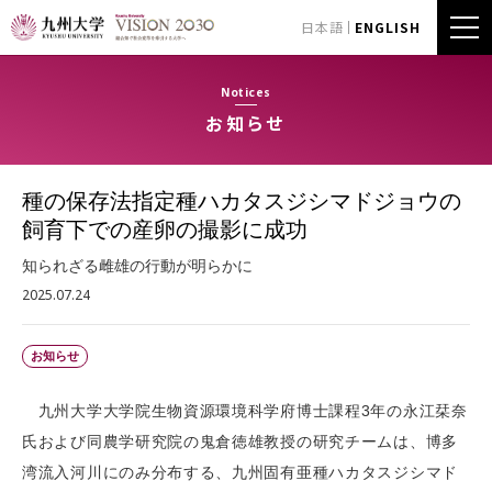
日本語
ENGLISH
Notices
お知らせ
種の保存法指定種ハカタスジシマドジョウの
飼育下での産卵の撮影に成功
知られざる雌雄の行動が明らかに
2025.07.24
お知らせ
九州大学大学院生物資源環境科学府博士課程3年の永江栞奈
氏および同農学研究院の鬼倉徳雄教授の研究チームは、博多
湾流入河川にのみ分布する、九州固有亜種ハカタスジシマド