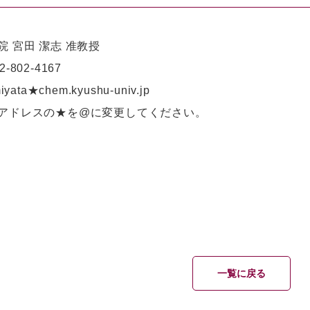
院 宮田 潔志 准教授
2-802-4167
iyata★chem.kyushu-univ.jp
アドレスの★を@に変更してください。
一覧に戻る