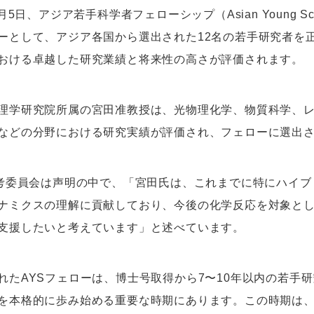
9月5日、アジア若手科学者フェローシップ（Asian Young Scien
ーとして、アジア各国から選出された12名の若手研究者を
おける卓越した研究業績と将来性の高さが評価されます。
理学研究院所属の宮田准教授は、光物理化学、物質科学、
などの分野における研究実績が評価され、フェローに選出
選考委員会は声明の中で、「宮田氏は、これまでに特にハイ
ナミクスの理解に貢献しており、今後の化学反応を対象と
支援したいと考えています」と述べています。
れたAYSフェローは、博士号取得から7〜10年以内の若手
を本格的に歩み始める重要な時期にあります。この時期は