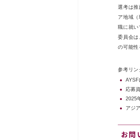
選考は推
ア地域（
職に就い
委員会は
の可能性
参考リン
AYS
応募
202
アジ
お問