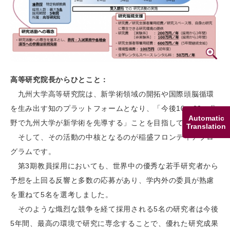
高等研究院長からひとこと：
九州大学高等研究院は、新学術領域の開拓や国際頭脳循環
を生み出す知のプラットフォームとなり、「今後10～20の分
Automatic
野で九州大学が新学術を先導する」ことを目指しています。
Translation
そして、その活動の中核となるのが稲盛フロンティアプロ
グラムです。
第3期教員採用においても、世界中の優秀な若手研究者から
予想を上回る反響と多数の応募があり、学内外の委員が熟慮
を重ねて5名を選考しました。
そのような熾烈な競争を経て採用される5名の研究者は今後
5年間、最高の環境で研究に専念することで、優れた研究成果