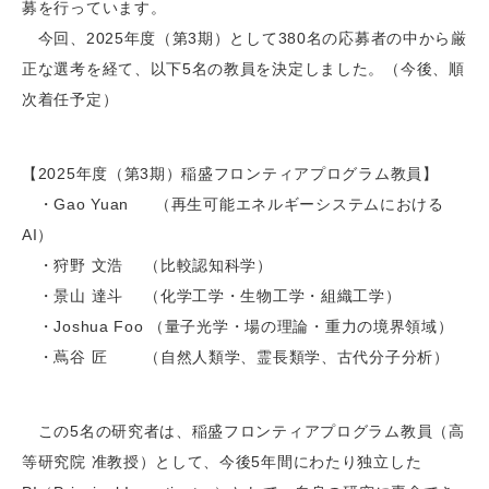
募を行っています。
今回、2025年度（第3期）として380名の応募者の中から厳
正な選考を経て、以下5名の教員を決定しました。（今後、順
次着任予定）
【2025年度（第3期）稲盛フロンティアプログラム教員】
・Gao Yuan （再生可能エネルギーシステムにおける
AI）
・狩野 文浩 （比較認知科学）
・景山 達斗 （化学工学・生物工学・組織工学）
・Joshua Foo （量子光学・場の理論・重力の境界領域）
・蔦谷 匠 （自然人類学、霊長類学、古代分子分析）
この5名の研究者は、稲盛フロンティアプログラム教員（高
等研究院 准教授）として、今後5年間にわたり独立した