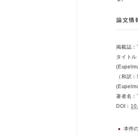
論文情
掲載誌：Trav
タイトル：Whe
(Eupelmu
（和訳：
(Eupe
著者名：Tai
DOI：
10
本件