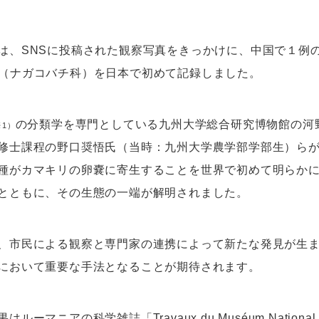
は、SNSに投稿された観察写真をきっかけに、中国で１例のみ
tor （ナガコバチ科）を日本で初めて記録しました。
の分類学を専門としている九州大学総合研究博物館の河
※1）
修士課程の野口奨悟氏（当時：九州大学農学部学部生）らが
種がカマキリの卵嚢に寄生することを世界で初めて明らか
とともに、その生態の一端が解明されました。
、市民による観察と専門家の連携によって新たな発見が生
において重要な手法となることが期待されます。
ーマニアの科学雑誌「Travaux du Muséum National d’Histo