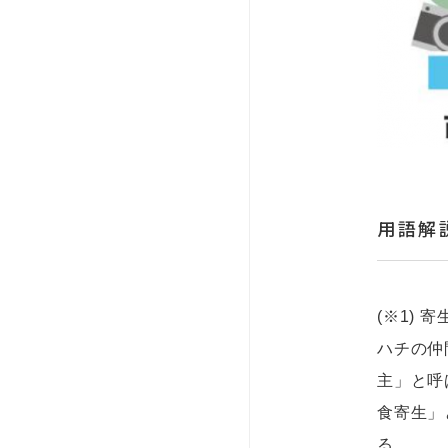
用語解
(※1) 寄
ハチの仲
主」と呼
食寄生」
る。