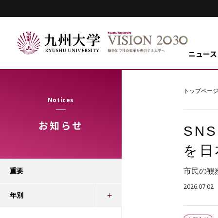
ニュース
トップペー
Notices
お知らせ
SN
を日
市民の観
重要
2026.07.02
年別