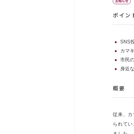
お知らせ
ポイン
SN
カマ
市民
身近
概要
従来、カ
られてい
ました。